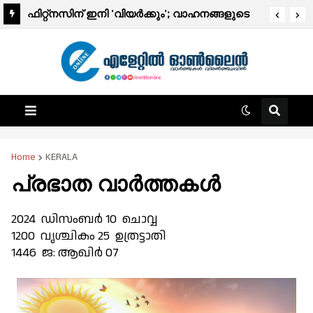
ഫിറ്റ്നസിന് ഇനി 'വിയർക്കും'; വാഹനങ്ങളുടെ
ഫിറ്റ്‌നസ് ടെസ്റ്റ് ഡിജിറ്റലാകുന്നു; ഈ മാസം
മുതൽ ആരംഭിക്കും
Home
KERALA
പ്രഭാത വാർത്തകൾ
2024 ഡിസംബർ 10 ചൊവ്വ
1200 വൃശ്ചികം 25 ഉത്രട്ടാതി
1446 ജ: ആഖിർ 07