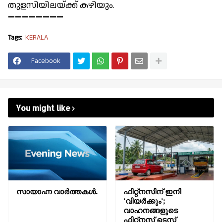
തുളസിയിലയ്ക്ക് കഴിയും.
➖➖➖➖➖➖➖➖
Tags:
KERALA
Facebook
You might like
സായാഹ്ന വാര്‍ത്തകള്‍.
ഫിറ്റ്നസിന് ഇനി
'വിയർക്കും';
വാഹനങ്ങളുടെ
ഫിറ്റ്‌നസ് ടെസ്റ്റ്