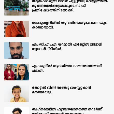
യാത്രക്കാരുടെ ജീവന് പുല്ലുവില; വെള്ളത്തിൽ
മുങ്ങി ബസ്;ഡ്രൈവറുടെ നടപടി
പ്രതിഷേധത്തിനിടയാക്കി.
ബാലുശ്ശേരിയില്‍ യുവതിയെയും,മകനെയും
കാണാതായി.
എം.ഡി.എം.എ. യുമായി എളേറ്റിൽ വട്ടോളി
സ്വദേശി പിടിയിൽ.
എകരൂലിൽ യുവതിയെ കാണാതായതായി
പരാതി.
തോട്ടിൽ വീണ് അഞ്ചു വയസ്സുകാരി
മരണപ്പെട്ടു.
ബഹ്‌റൈനിൽ ഹൃദയാഘാതത്തെ തുടർന്ന്