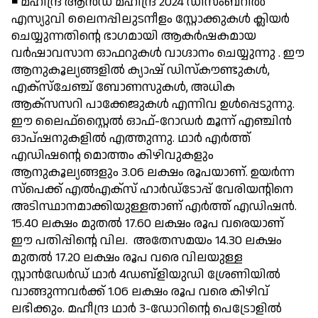
◾ മഹീന്ദ്ര ആന്‍ഡ് മഹീന്ദ്ര 2024 ഡിസംബറില്‍
എസ്യുവി ലൈനപ്പിലുടനീളം സ്റ്റോക്കുകള്‍ ക്ലിയര്‍
ചെയ്യുന്നതിന്റെ ഭാഗമായി ആകര്‍ഷകമായ
വര്‍ഷാവസാന ഓഫറുകള്‍ വാഗ്ദാനം ചെയ്യുന്നു . ഈ
ആനുകൂല്യങ്ങളില്‍ ക്യാഷ് ഡിസ്‌കൗണ്ടുകള്‍,
എക്‌സ്‌ചേഞ്ച് ബോണസുകള്‍, അധിക
ആക്‌സസറി പാക്കേജുകള്‍ എന്നിവ ഉള്‍പ്പെടുന്നു.
ഈ ലൈഫ്‌സ്റ്റൈല്‍ ഓഫ്-റോഡര്‍ മൂന്ന് എഞ്ചിന്‍
ഓപ്ഷനുകളില്‍ എത്തുന്നു. ഥാര്‍ എര്‍ത്ത്
എഡിഷന്റെ മൊത്തം കിഴിവുകളും
ആനുകൂല്യങ്ങളും 3.06 ലക്ഷം രൂപയാണ്. ഉയര്‍ന്ന
സ്‌പെക്ക് എല്‍എക്‌സ് ഹാര്‍ഡ്‌ടോപ്പ് വേരിയന്റിനെ
അടിസ്ഥാനമാക്കിയുള്ളതാണ് എര്‍ത്ത് എഡിഷന്‍.
15.40 ലക്ഷം മുതല്‍ 17.60 ലക്ഷം രൂപ വരെയാണ്
ഈ പതിപ്പിന്റെ വില. അതേസമയം 14.30 ലക്ഷം
മുതല്‍ 17.20 ലക്ഷം രൂപ വരെ വിലയുള്ള
സ്റ്റാന്‍ഡേര്‍ഡ് ഥാര്‍ 4ഡബ്ളിയുഡി ശ്രേണിയില്‍
വാങ്ങുന്നവര്‍ക്ക് 1.06 ലക്ഷം രൂപ വരെ കിഴിവ്
ലഭിക്കും. മഹീന്ദ്ര ഥാര്‍ 3-ഡോറിന്റെ പെട്രോളില്‍