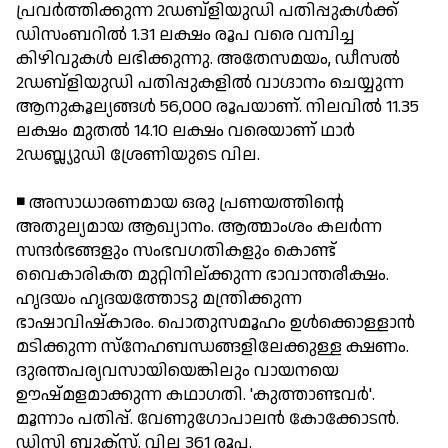
പ്രവര്‍ത്തിക്കുന്ന 2ഡബ്ളിയുഡി പതിപ്പുകള്‍ക്ക്
ഡിസംബറില്‍ 1.31 ലക്ഷം രൂപ വരെ വമ്പിച്ച
കിഴിവുകള്‍ ലഭിക്കുന്നു. അതേസമയം, ഡീസല്‍
2ഡബ്ളിയുഡി പതിപ്പുകളില്‍ വാഗ്ദാനം ചെയ്യുന്ന
ആനുകൂല്യങ്ങള്‍ 56,000 രൂപയാണ്. നിലവില്‍ 11.35
ലക്ഷം മുതല്‍ 14.10 ലക്ഷം വരെയാണ് ഥാര്‍
2ഡബ്ല്യുഡി ശ്രേണിയുടെ വില.
◾ അസാധാരണമായ ഒരു പ്രണയത്തിന്റെ
അതുല്യമായ ആഖ്യാനം. ആത്മാംശം കലര്‍ന്ന
സന്ദര്‍ഭങ്ങളും സംഭവഗതികളും കൊണ്ട്
വൈകാരികത മുറ്റിനില്ക്കുന്ന ഭാവാന്തരീക്ഷം.
ഹൃദയം ഹൃദയത്തോടു മന്ത്രിക്കുന്ന
ഭാഷാവിഷ്‌കാരം. പൊതുസമൂഹം ഉള്‍ക്കൊള്ളാന്‍
മടിക്കുന്ന സ്നേഹബന്ധങ്ങളിലേക്കുള്ള ക്ഷണം.
ദുരന്തപര്യവസായിയെങ്കിലും വായനയെ
ഊഷ്മളമാക്കുന്ന കഥാഗതി. 'കുത്താണ്ടവര്‍'.
മൂന്നാം പതിപ്പ്. വേണുഗോപാലന്‍ കോക്കോടന്‍.
ഡിസി ബുക്സ്. വില 361 രൂപ.