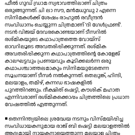
ഫീല്‍ ഗുഡ് ഡ്രാമ സ്വഭാവത്തിലാണ് ചിത്രം
ഒരുങ്ങുന്നത്. ചി ലാ സൗ, മന്‍മധുഡു 2 എന്നെ
സിനിമകള്‍ക്ക് ശേഷം രാഹുല്‍ രവീന്ദ്രന്‍
സംവിധാനം ചെയ്യുന്ന ചിത്രമാണ് 'ദി ഗേള്‍ഫ്രണ്ട്'.
നടന്‍ വിജയ് ദേവരകൊണ്ടയാണ് ടീസറില്‍
രശ്മികയുടെ കഥാപാത്രത്തെ വോയ്സ്
ഓവറിലൂടെ അവതരിപ്പിക്കുന്നത്. രശ്മിക
അവതരിപ്പിക്കുന്ന കഥാപാത്രത്തിന്റെ കോളേജ്
കാലഘട്ടവും പ്രണയവും കൂടിക്കലര്‍ന്ന ഒരു
കഥാപശ്ചാത്തലമാകും സിനിമയുടേതെന്ന
സൂചനയാണ് ടീസര്‍ നല്‍കുന്നത്. തെലുങ്ക്, ഹിന്ദി,
മലയാളം, തമിഴ്, കന്നഡ ഭാഷകളില്‍
പുറത്തിറങ്ങും. ദീക്ഷിത് ഷെട്ടി, കൗശിക് മഹാത
എന്നിവരാണ് രശ്മികക്കൊപ്പം ചിത്രത്തിലെ പ്രധാന
വേഷത്തില്‍ എത്തുന്നത്.
◾ തെന്നിന്ത്യയിലെ ശ്രദ്ധേയ നടനും വിസ്മയിപ്പിച്ച
സംവിധായകനുമായ രാജ് ബി ഷെട്ടി മലയാളത്തില്‍
ആദ്യമായി നായകനായെത്തുന്ന മലയാള ചിത്രം