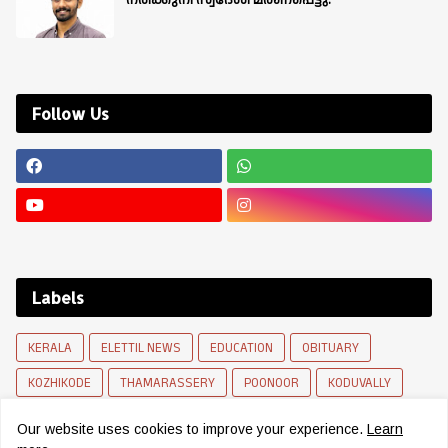
നരിക്കുനി സ്വദേശി മരണപ്പെട്ടു.
Follow Us
Labels
KERALA
ELETTIL NEWS
EDUCATION
OBITUARY
KOZHIKODE
THAMARASSERY
POONOOR
KODUVALLY
INTERNATIONAL
INDIA
NARIKKUNI
HEALTH
Our website uses cookies to improve your experience.
Learn