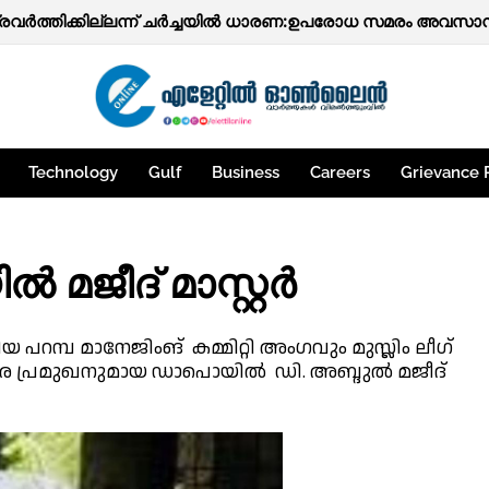
ഞ്ചേരി പ്രഭാകരന്‍ നായർ (80)
് പ്രവർത്തിക്കില്ലന്ന് ചർച്ചയിൽ ധാരണ:ഉപരോധ സമരം അവസാനിപ്
Technology
Gulf
Business
Careers
Grievance 
മജീദ് മാസ്റ്റർ
പറമ്പ മാനേജിംങ് കമ്മിറ്റി അംഗവും മുസ്ലിം ലീഗ്
ര പ്രമുഖനുമായ ഡാപൊയിൽ ഡി. അബ്ദുൽ മജീദ്