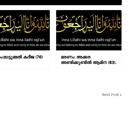
മാട്ടുമ്മൽ കദീജ (76)
മരണം: അക്കര
അണ്ടിക്കുണ്ടിൽ ആമിന (83).
Next Post