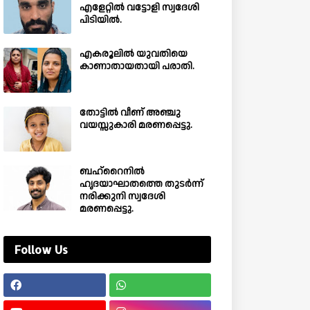
എളേറ്റിൽ വട്ടോളി സ്വദേശി
പിടിയിൽ.
എകരൂലിൽ യുവതിയെ
കാണാതായതായി പരാതി.
തോട്ടിൽ വീണ് അഞ്ചു
വയസ്സുകാരി മരണപ്പെട്ടു.
ബഹ്‌റൈനിൽ
ഹൃദയാഘാതത്തെ തുടർന്ന്
നരിക്കുനി സ്വദേശി
മരണപ്പെട്ടു.
Follow Us