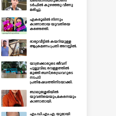
പത്തൊൻപതുകാരൻ
ടർഫിൽ കുഴഞ്ഞു വീണു
മരിച്ചു.
എകരൂലിൽ നിന്നും
കാണാതായ യുവതിയെ
കണ്ടെത്തി.
ഭാര്യാവീട്ടിൽ കയറിയുള്ള
ആക്രമണം:പ്രതി അറസ്റ്റിൽ.
യാത്രക്കാരുടെ ജീവന്
പുല്ലുവില; വെള്ളത്തിൽ
മുങ്ങി ബസ്;ഡ്രൈവറുടെ
നടപടി
പ്രതിഷേധത്തിനിടയാക്കി.
ബാലുശ്ശേരിയില്‍
യുവതിയെയും,മകനെയും
കാണാതായി.
എം.ഡി.എം.എ. യുമായി