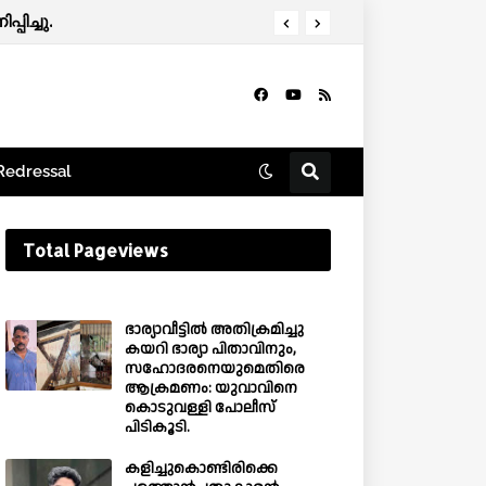
പിച്ചു.
Redressal
Total Pageviews
ഭാര്യാവീട്ടിൽ അതിക്രമിച്ചു
കയറി ഭാര്യാ പിതാവിനും,
സഹോദരനെയുമെതിരെ
ആക്രമണം: യുവാവിനെ
കൊടുവള്ളി പോലീസ്
പിടികൂടി.
കളിച്ചുകൊണ്ടിരിക്കെ