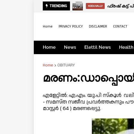
മരണം:കൈപ്പ
ഫ്രഷ് കട്ട
TRENDING
OBITUARY
KODUVALLY
Home
PRIVACY POLICY
DISCLAIMER
CONTACT
Home
News
Elettil News
Health
Home
OBITUARY
മരണം:ഡാപ്പൊയിൽ 
എളേറ്റിൽ: എ.എം. യു.പി സ്കൂൾ വലിയ 
- സമസ്ത സജീവ പ്രവർത്തകനും പൗ
മാസ്റ്റർ ( 64 ) മരണപ്പെട്ടു.