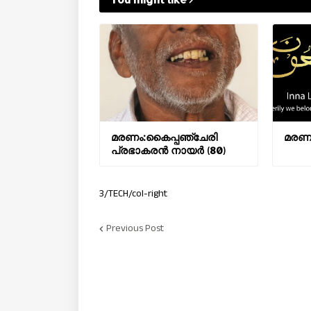
മരണം:കൈപ്പഞ്ചേരി
മരണം:
പ്രഭാകരന്‍ നായർ (80)
3/TECH/col-right
Previous Post