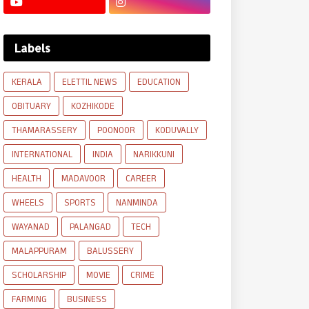
Labels
KERALA
ELETTIL NEWS
EDUCATION
OBITUARY
KOZHIKODE
THAMARASSERY
POONOOR
KODUVALLY
INTERNATIONAL
INDIA
NARIKKUNI
HEALTH
MADAVOOR
CAREER
WHEELS
SPORTS
NANMINDA
WAYANAD
PALANGAD
TECH
MALAPPURAM
BALUSSERY
SCHOLARSHIP
MOVIE
CRIME
FARMING
BUSINESS