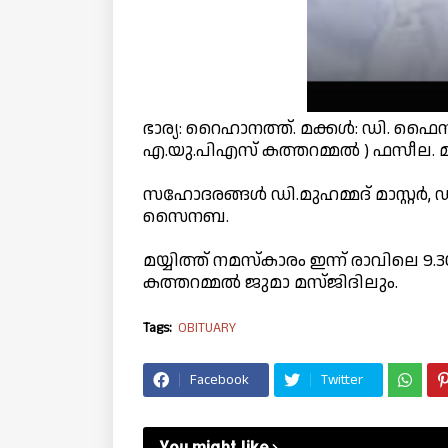
ഭാര്യ: റൈഹാനത്ത്. മക്കൾ: ഡി. ഫൈസൽ 
എ.യു.പിഎസ് കത്തറമ്മൽ ) ഫസീല. 
സഹോദരങ്ങൾ ഡി.മുഹമ്മദ് മാസ്റ്റർ, 
സൈനബ.
മയ്യിത്ത് നമസ്കാരം ഇന്ന് രാവിലെ 9.
കത്തറമ്മൽ ജുമാ മസ്ജിദിലും.
Tags:
OBITUARY
Facebook
Twitter
You might like