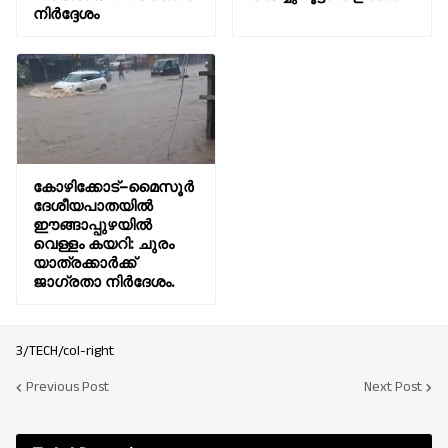
നിർദ്ദേശം
കോഴിക്കോട്–മൈസൂർ
ദേശീയപാതയിൽ
ഈങ്ങാപ്പുഴയിൽ
വെള്ളം കയറി: ചുരം
യാത്രക്കാർക്ക്
ജാഗ്രതാ നിർദേശം.
3/TECH/col-right
Previous Post
Next Post