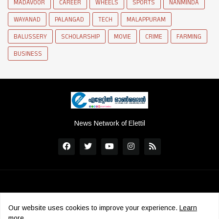
MADAVOOR
CAREER
WHEELS
SPORTS
NANMINDA
WAYANAD
PALANGAD
TECH
MALAPPURAM
BALUSSERY
SCHOLARSHIP
MOVIE
CRIME
FARMING
BUSINESS
News Network of Elettil
Our website uses cookies to improve your experience.
Learn
more