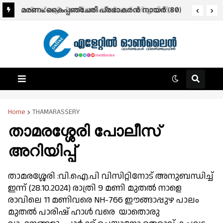
മരണം:കൈപ്പഞ്ചേരി പ്രഭാകരന്‍ നായർ (80)
ഫ്രഷ് കട്ട് പ്രവർത്തിക്കില്ലന്ന് ചർച്ചയിൽ
ധാരണ:ഉപരോധ സമരം അവസാനിപ്പിച്ചു.
Home
THAMARASSERY
താമരശ്ശേരി പോലീസ്
അറിയിപ്പ്
താമരശ്ശേരി :വി.ഐ.പി വിസിറ്റിനോട് അനുബന്ധിച്ച്
ഇന്ന് (28.10.2024) രാത്രി 9 മണി മുതൽ നാളെ
രാവിലെ 11 മണിവരെ NH-766 ഈങ്ങാപ്പുഴ പാലം
മുതൽ പാരിഷ് ഹാൾ വരെ യാതൊരു