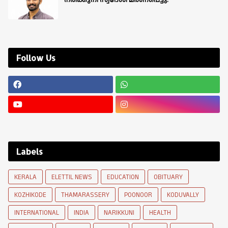
നരിക്കുനി സ്വദേശി മരണപ്പെട്ടു.
Follow Us
Labels
KERALA
ELETTIL NEWS
EDUCATION
OBITUARY
KOZHIKODE
THAMARASSERY
POONOOR
KODUVALLY
INTERNATIONAL
INDIA
NARIKKUNI
HEALTH