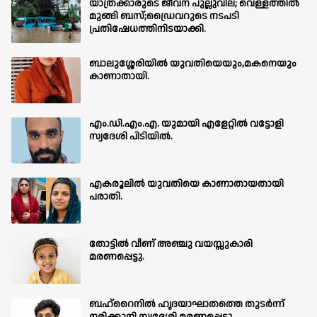
യാത്രക്കാരുടെ ജീവന് പുല്ലുവില; വെള്ളത്തിൽ
മുങ്ങി ബസ്;ഡ്രൈവറുടെ നടപടി
പ്രതിഷേധത്തിനിടയാക്കി.
ബാലുശ്ശേരിയില്‍ യുവതിയെയും,മകനെയും
കാണാതായി.
എം.ഡി.എം.എ. യുമായി എളേറ്റിൽ വട്ടോളി
സ്വദേശി പിടിയിൽ.
എകരൂലിൽ യുവതിയെ കാണാതായതായി
പരാതി.
തോട്ടിൽ വീണ് അഞ്ചു വയസ്സുകാരി
മരണപ്പെട്ടു.
ബഹ്‌റൈനിൽ ഹൃദയാഘാതത്തെ തുടർന്ന്