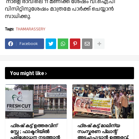
നാളെ രാവിലെ 11 മണിക്ക് ശേഷം വി.ഐ.പി
വിസിറ്റിനുശേഷം മാത്രമേ പാർക്ക് ചെയ്യാൻ
സാധിക്കു.
Tags:
THAMARASSERY
Facebook
You might like
ഫ്രഷ് കട്ട് ഉത്തരവിന്
ഫ്രഷ് കട്ട് മാലിന്യ
സ്റ്റേ ; ഫാക്ടറിയിൽ
സംസ്കരണ പ്ലാന്റ്
പരിശോധന നടത്താൻ
അടച്ചുപൂട്ടാൻ ഉത്തരവ്.