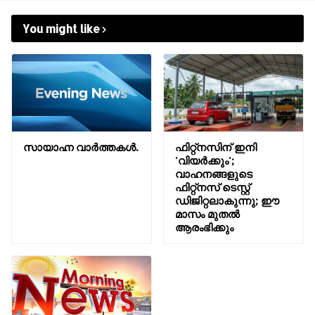
You might like
സായാഹ്ന വാര്‍ത്തകള്‍.
ഫിറ്റ്നസിന് ഇനി
'വിയർക്കും';
വാഹനങ്ങളുടെ
ഫിറ്റ്‌നസ് ടെസ്റ്റ്
ഡിജിറ്റലാകുന്നു; ഈ
മാസം മുതൽ
ആരംഭിക്കും