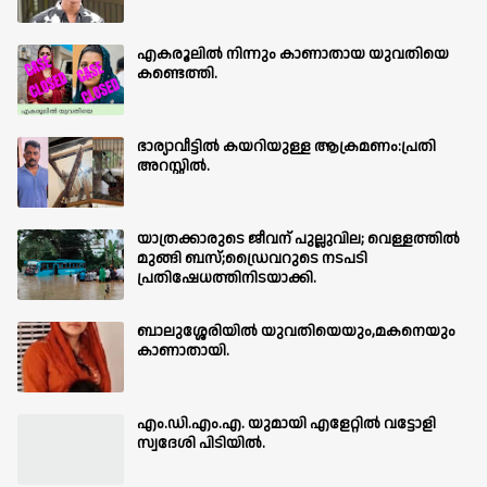
എകരൂലിൽ നിന്നും കാണാതായ യുവതിയെ
കണ്ടെത്തി.
ഭാര്യാവീട്ടിൽ കയറിയുള്ള ആക്രമണം:പ്രതി
അറസ്റ്റിൽ.
യാത്രക്കാരുടെ ജീവന് പുല്ലുവില; വെള്ളത്തിൽ
മുങ്ങി ബസ്;ഡ്രൈവറുടെ നടപടി
പ്രതിഷേധത്തിനിടയാക്കി.
ബാലുശ്ശേരിയില്‍ യുവതിയെയും,മകനെയും
കാണാതായി.
എം.ഡി.എം.എ. യുമായി എളേറ്റിൽ വട്ടോളി
സ്വദേശി പിടിയിൽ.