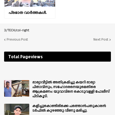
പ്രഭാത വാർത്തകൾ.
3/TECH/col-right
Previous Post
Next Post
Total Pageviews
ഭാര്യാവീട്ടിൽ അതിക്രമിച്ചു കയറി ഭാര്യാ
പിതാവിനും, സഹോദരനെയുമെതിരെ
ആക്രമണം: യുവാവിനെ കൊടുവള്ളി പോലീസ്
പിടികൂടി.
കളിച്ചുകൊണ്ടിരിക്കെ പത്തൊൻപതുകാരൻ
ടർഫിൽ കുഴഞ്ഞു വീണു മരിച്ചു.