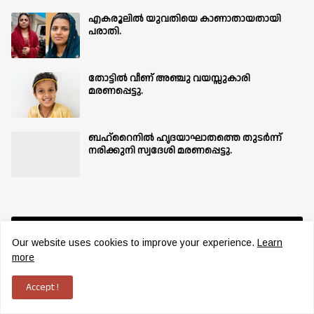
എകരൂലിൽ യുവതിയെ കാണാതായതായി
പരാതി.
തോട്ടിൽ വീണ് അഞ്ചു വയസ്സുകാരി
മരണപ്പെട്ടു.
ബഹ്‌റൈനിൽ ഹൃദയാഘാതത്തെ തുടർന്ന്
നരിക്കുനി സ്വദേശി മരണപ്പെട്ടു.
Follow Us
Our website uses cookies to improve your experience.
Learn
more
Accept !