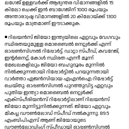
ലഗേജ് ഉള്ളവര്‍ക്ക് ആഭ്യന്തര വിമാനങ്ങളില്‍ 15
കിലോ ചെക്ക് ഇന്‍ ബാഗേജിന് 1000 രൂപയും
അന്താരാഷ്ട്ര വിമാനങ്ങളില്‍ 20 കിലോയ്ക്ക് 1300
രൂപയും മാത്രമാണ് ഈടാക്കുക.
◾ റിലയന്‍സ് ജിയോ ഇന്ത്യയിലെ ഏറ്റവും വേഗവും
സ്ഥിരതയുമുള്ള മൊബൈല്‍ നെറ്റ്വര്‍ക്ക് എന്ന്
ഓപ്പണ്‍സിഗ്നല്‍ റിപ്പോര്‍ട്ട്. ഡാറ്റാ സ്പീഡ്, കവറേജ്,
ഇന്റര്‍നെറ്റ്, കോള്‍ സ്ഥിരത എന്നീ മൂന്ന്
മേഖലകളിലും ജിയോ ബഹുദൂരം മുന്നില്‍
നില്‍ക്കുന്നതായി റിപ്പോര്‍ട്ടില്‍ പറയുന്നതായി
വാര്‍ത്താ ഏജന്‍സിയായ എഎന്‍ഐ റിപ്പോര്‍ട്ട്
ചെയ്തു. ഓപ്പണ്‍സിഗ്നല്‍ പുറത്തുവിട്ട ഏറ്റവും
പുതിയ ഇന്ത്യാ മൊബൈല്‍ നെറ്റ്വര്‍ക്ക്
എക്സ്പീരിയന്‍സ് റിപ്പോര്‍ട്ടിലാണ് റിലയന്‍സ്
ജിയോ മുന്നിട്ടുനില്‍ക്കുന്നത്. ജിയോ ഏറ്റവും
മികച്ച ഡൗണ്‍ലോഡ് സ്പീഡ് നല്‍കുന്നു. 89.5
എംബിപിഎസ് ആണ് ജിയോയുടെ
ഡൗണ്‍ലോഡിംഗ് സ്പീഡായി ഓപ്പണ്‍സിഗ്നല്‍