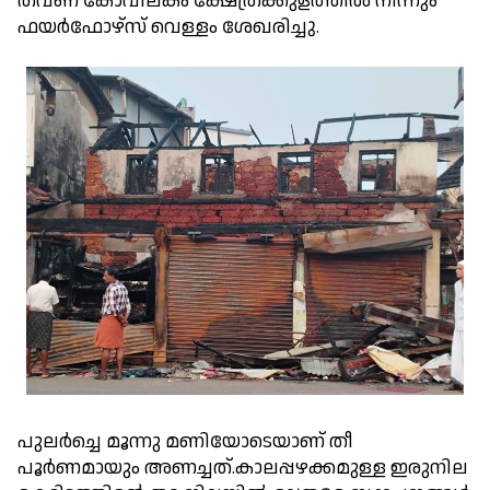
തവണ കോവിലകം ക്ഷേത്രക്കുളത്തിൽ നിന്നും
ഫയർഫോഴ്സ‌് വെള്ളം ശേഖരിച്ചു.
പുലർച്ചെ മൂന്നു മണിയോടെയാണ് തീ
പൂർണമായും അണച്ചത്.കാലപ്പഴക്കമുള്ള ഇരുനില