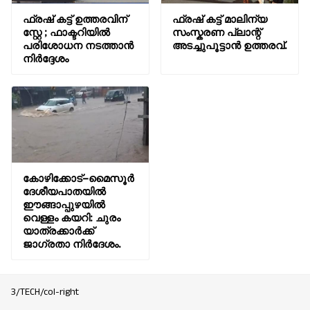
ഫ്രഷ് കട്ട് ഉത്തരവിന്
ഫ്രഷ് കട്ട് മാലിന്യ
സ്റ്റേ ; ഫാക്ടറിയിൽ
സംസ്കരണ പ്ലാന്റ്
പരിശോധന നടത്താൻ
അടച്ചുപൂട്ടാൻ ഉത്തരവ്.
നിർദ്ദേശം
കോഴിക്കോട്–മൈസൂർ
ദേശീയപാതയിൽ
ഈങ്ങാപ്പുഴയിൽ
വെള്ളം കയറി: ചുരം
യാത്രക്കാർക്ക്
ജാഗ്രതാ നിർദേശം.
3/TECH/col-right