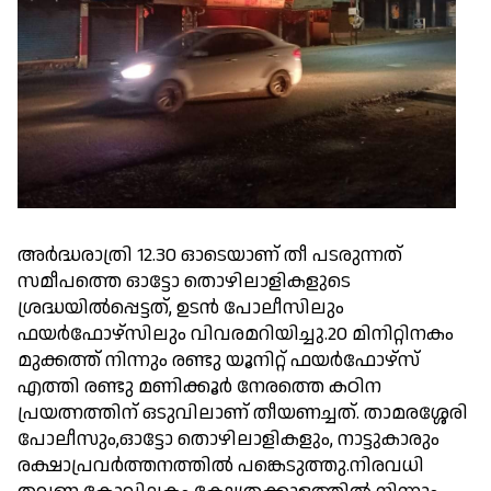
അർദ്ധരാത്രി 12.30 ഓടെയാണ് തീ പടരുന്നത്
സമീപത്തെ ഓട്ടോ തൊഴിലാളികളുടെ
ശ്രദ്ധയിൽപ്പെട്ടത്, ഉടൻ പോലീസിലും
ഫയർഫോഴ്‌സിലും വിവരമറിയിച്ചു.20 മിനിറ്റിനകം
മുക്കത്ത് നിന്നും രണ്ടു യൂനിറ്റ് ഫയർഫോഴ്സ്
എത്തി രണ്ടു മണിക്കൂർ നേരത്തെ കഠിന
പ്രയത്നത്തിന് ഒടുവിലാണ് തീയണച്ചത്. താമരശ്ശേരി
പോലീസും,ഓട്ടോ തൊഴിലാളികളും, നാട്ടുകാരും
രക്ഷാപ്രവർത്തനത്തിൽ പങ്കെടുത്തു.നിരവധി