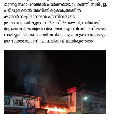
മൂന്നു സ്ഥാപനങ്ങൾ പൂർണമായും കത്തി നശിച്ചു.
പടിപ്പുരക്കൽ അനിൽകുമാർ,അജിത്
കുമാർ,സച്ചിദാനന്ദൻ എന്നിവരുടെ
ഉടമസ്ഥതയിലുള്ള സരോജ് ബേക്കറി, സരോജ്
സ്റ്റേഷനറി, കാബ്രോ ബേക്കറി എന്നിവയാണ് കത്തി
നശിച്ചത്.30 ലക്ഷത്തിലധികം രൂപയുടെനാശനഷ്ടം
ഉണ്ടായതായാണ് പ്രാഥമിക വിലയിരുത്തൽ.