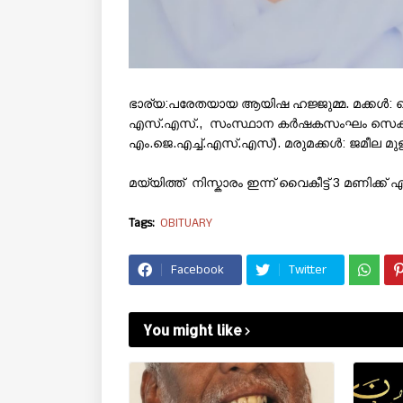
ഭാര്യ:പരേതയായ ആയിഷ ഹജ്ജുമ്മ. മക്കൾ: കെ.കെ.
എസ്.എസ്., സംസ്ഥാന കർഷകസംഘം സെക്രട്ടറി),
എം.ജെ.എച്ച്.എസ്.എസ്). മരുമക്കൾ: ജമീല മുള്
മയ്യിത്ത് നിസ്കാരം ഇന്ന് വൈകീട്ട് 3 മണിക്ക്
Tags:
OBITUARY
Facebook
Twitter
You might like