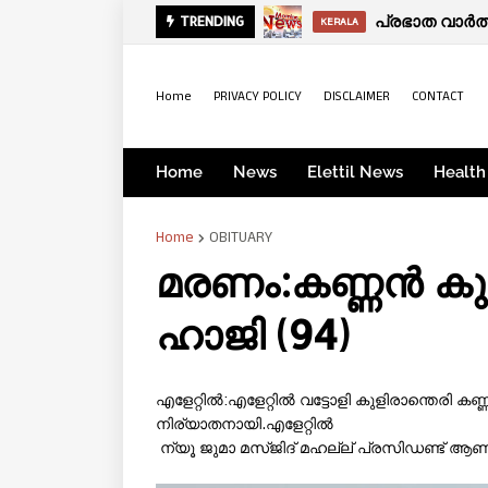
പ്രഭാത വാ
ഫ്രഷ് കട്ട
TRENDING
KODUVALLY
KERALA
Home
PRIVACY POLICY
DISCLAIMER
CONTACT
Home
News
Elettil News
Health
Home
OBITUARY
മരണം:കണ്ണൻ കുന്
ഹാജി (94)
എളേറ്റിൽ:എളേറ്റിൽ വട്ടോളി കുളിരാന്തെരി
കണ്ണ
നിര്യാതനായി.എളേറ്റിൽ
ന്യൂ ജുമാ മസ്ജിദ് മഹല്ല് പ്രസിഡണ്ട് ആണ