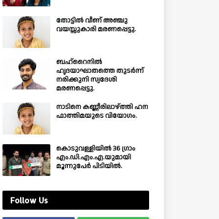
തോട്ടിൽ വീണ് അഞ്ചു
വയസ്സുകാരി മരണപ്പെട്ടു.
ബഹ്‌റൈനിൽ
ഹൃദയാഘാതത്തെ തുടർന്ന്
നരിക്കുനി സ്വദേശി
മരണപ്പെട്ടു.
നാടിനെ കണ്ണീരിലാഴ്ത്തി ഹന
ഫാത്തിമയുടെ വിയോഗം.
കൊടുവള്ളിയിൽ 36 ഗ്രാം
എം.ഡി.എം.എ.യുമായി
മൂന്നുപേർ പിടിയിൽ.
Follow Us