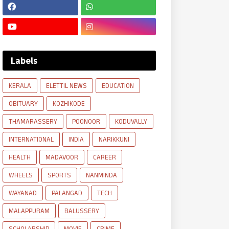
Labels
KERALA
ELETTIL NEWS
EDUCATION
OBITUARY
KOZHIKODE
THAMARASSERY
POONOOR
KODUVALLY
INTERNATIONAL
INDIA
NARIKKUNI
HEALTH
MADAVOOR
CAREER
WHEELS
SPORTS
NANMINDA
WAYANAD
PALANGAD
TECH
MALAPPURAM
BALUSSERY