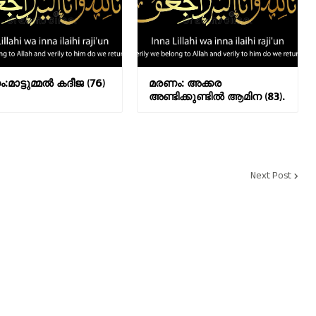
മാട്ടുമ്മൽ കദീജ (76)
മരണം: അക്കര
അണ്ടിക്കുണ്ടിൽ ആമിന (83).
Next Post