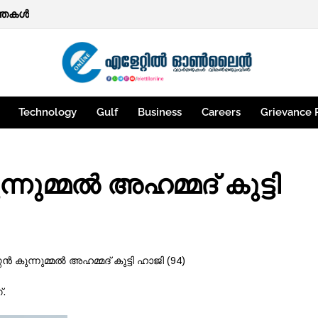
ർത്തകൾ
് പ്രവർത്തിക്കില്ലന്ന് ചർച്ചയിൽ ധാരണ:ഉപരോധ സമരം അവസാനിപ്
Technology
Gulf
Business
Careers
Grievance 
നുമ്മൽ അഹമ്മദ് കുട്ടി
ൻ കുന്നുമ്മൽ അഹമ്മദ് കുട്ടി ഹാജി (94)
്.