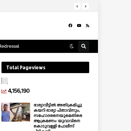
പിച്ചു.
Redressal
Total Pageviews
4,156,190
ഭാര്യാവീട്ടിൽ അതിക്രമിച്ചു
കയറി ഭാര്യാ പിതാവിനും,
സഹോദരനെയുമെതിരെ
ആക്രമണം: യുവാവിനെ
കൊടുവള്ളി പോലീസ്