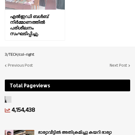
എൽഇഡി ബൾബ്
നിർമ്മാണത്തിൽ
പരിശീലനം
സംഘടിപ്പിച്ചു.
3/TECH/col-right
Previous Post
Next Post
Total Pageviews
4,154,438
ഭാര്യാവീട്ടിൽ അതിക്രമിച്ചു കയറി ഭാര്യാ