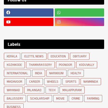
Labels
KERALA
ELETTIL NEWS
EDUCATION
OBITUARY
KOZHIKODE
THAMARASSERY
POONOOR
KODUVALLY
INTERNATIONAL
INDIA
NARIKKUNI
HEALTH
MADAVOOR
CAREER
WHEELS
SPORTS
NANMINDA
WAYANAD
PALANGAD
TECH
MALAPPURAM
BALUSSERY
SCHOLARSHIP
MOVIE
CRIME
FARMING
BUSINESS