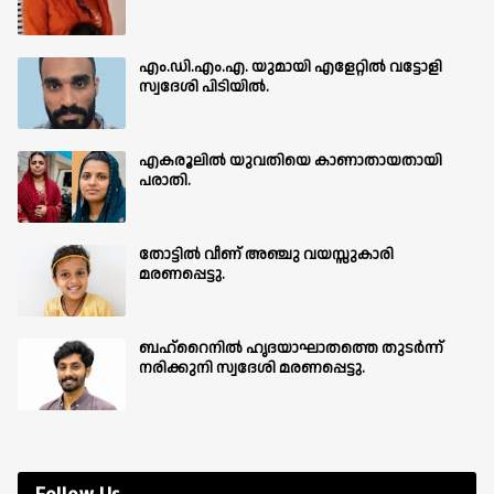
എം.ഡി.എം.എ. യുമായി എളേറ്റിൽ വട്ടോളി
സ്വദേശി പിടിയിൽ.
എകരൂലിൽ യുവതിയെ കാണാതായതായി
പരാതി.
തോട്ടിൽ വീണ് അഞ്ചു വയസ്സുകാരി
മരണപ്പെട്ടു.
ബഹ്‌റൈനിൽ ഹൃദയാഘാതത്തെ തുടർന്ന്
നരിക്കുനി സ്വദേശി മരണപ്പെട്ടു.
Follow Us