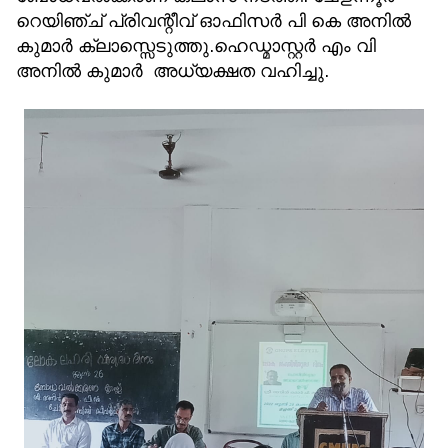
റെയിഞ്ച് പ്രിവന്റീവ് ഓഫിസർ പി കെ അനിൽ
കുമാർ ക്ലാസ്സെടുത്തു.ഹെഡ്മാസ്റ്റർ എം വി
അനിൽ കുമാർ അധ്യക്ഷത വഹിച്ചു.