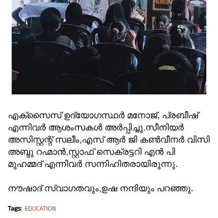
എക്സൈസ് ഉദ്യോഗസ്ഥർ മനോജ്‌, പ്രബീഷ്
എന്നിവർ ആശംസകൾ അർപ്പിച്ചു.സീനിയർ
അസിസ്റ്റന്റ് സലീം,എസ് ആർ ജി കൺവീനർ വിസി
അബ്ദു റഹ്മാൻ,സ്റ്റാഫ് സെക്രട്ടറി എൻ പി
മുഹമ്മദ്‌ എന്നിവർ സന്നിഹിതരായിരുന്നു.
നൗഷാദ് സ്വാഗതവും,ഉഷ നന്ദിയും പറഞ്ഞു.
Tags:
EDUCATION