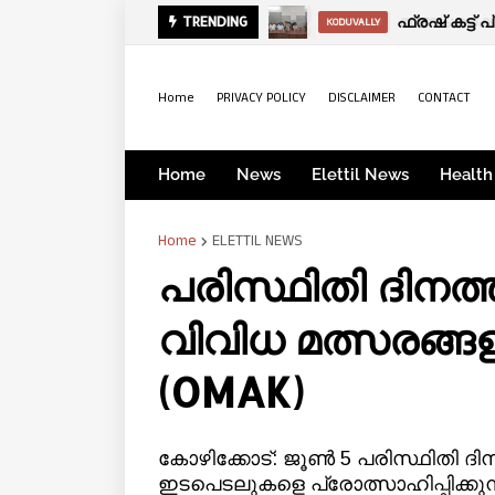
മരണം:കൈപ്പ
ഫ്രഷ് കട്ട
TRENDING
OBITUARY
KODUVALLY
Home
PRIVACY POLICY
DISCLAIMER
CONTACT
Home
News
Elettil News
Health
Home
ELETTIL NEWS
പരിസ്ഥിതി ദിനത
വിവിധ മത്സരങ്ങളു
(OMAK)
കോഴിക്കോട്: ജൂൺ 5 പരിസ്ഥിതി ദ
ഇടപെടലുകളെ പ്രോത്സാഹിപ്പിക്ക