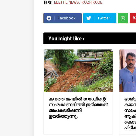
Tags:
ELETTIL NEWS
KOZHIKODE
Facebook
Twitter
You might like
കനത്ത മഴയിൽ റോഡിന്റെ
ഭാര്യ
സംരക്ഷണഭിത്തി ഇടിഞ്ഞത്
കയറി
അപകടഭീഷണി
സഹോ
ഉയർത്തുന്നു.
ആക്
കൊടു
പിടിക