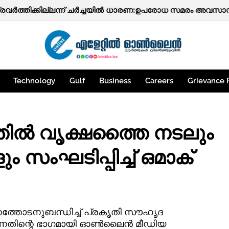
ഞ്ചേരി പ്രഭാകരന്‍ നായർ (80)
് പ്രവർത്തിക്കില്ലന്ന് ചർച്ചയിൽ ധാരണ:ഉപരോധ സമരം അവസാനിപ
Technology
Gulf
Business
Careers
Grievance 
്തിൽ വൃക്ഷത്തൈ നടലും
ം സംഘടിപ്പിച്ച് ഒമാക്
ിനത്തോടനുബന്ധിച്ച് പ്രകൃതി സൗഹൃദ
ുന്നതിന്റെ ഭാഗമായി ഓൺലൈൻ മീഡിയ