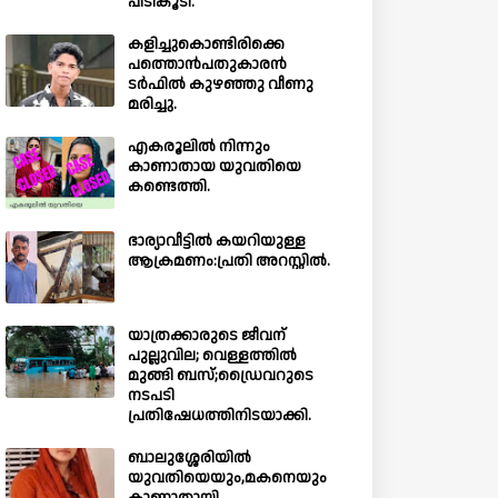
പിടികൂടി.
കളിച്ചുകൊണ്ടിരിക്കെ
പത്തൊൻപതുകാരൻ
ടർഫിൽ കുഴഞ്ഞു വീണു
മരിച്ചു.
എകരൂലിൽ നിന്നും
കാണാതായ യുവതിയെ
കണ്ടെത്തി.
ഭാര്യാവീട്ടിൽ കയറിയുള്ള
ആക്രമണം:പ്രതി അറസ്റ്റിൽ.
യാത്രക്കാരുടെ ജീവന്
പുല്ലുവില; വെള്ളത്തിൽ
മുങ്ങി ബസ്;ഡ്രൈവറുടെ
നടപടി
പ്രതിഷേധത്തിനിടയാക്കി.
ബാലുശ്ശേരിയില്‍
യുവതിയെയും,മകനെയും