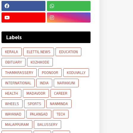
Labels
KERALA
ELETTIL NEWS
EDUCATION
OBITUARY
KOZHIKODE
THAMARASSERY
POONOOR
KODUVALLY
INTERNATIONAL
INDIA
NARIKKUNI
HEALTH
MADAVOOR
CAREER
WHEELS
SPORTS
NANMINDA
WAYANAD
PALANGAD
TECH
MALAPPURAM
BALUSSERY