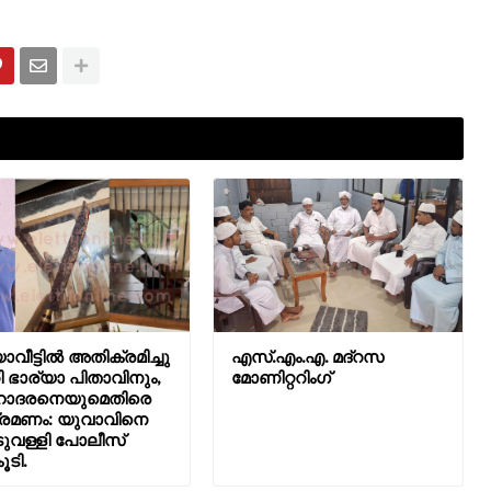
ാവീട്ടിൽ അതിക്രമിച്ചു
എസ്.എം.എ. മദ്റസ
 ഭാര്യാ പിതാവിനും,
മോണിറ്ററിംഗ്
ദരനെയുമെതിരെ
രമണം: യുവാവിനെ
വള്ളി പോലീസ്
ൂടി.