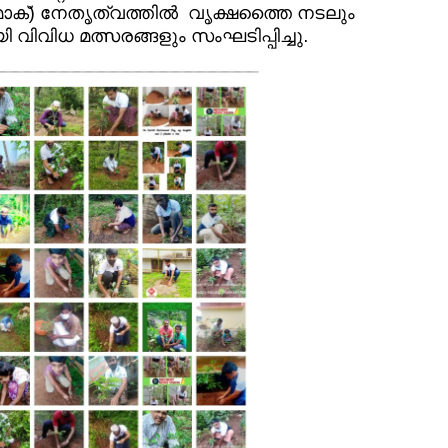
ഒമാക്) നേതൃത്വത്തിൽ വൃക്ഷത്തൈ നടലും
 വിവിധ മത്സരങ്ങളും സംഘടിപ്പിച്ചു.