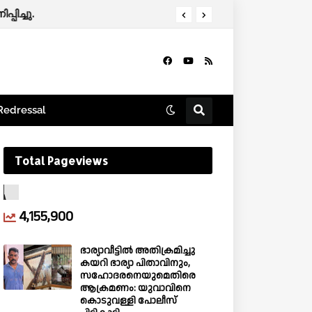
്പിച്ചു.
Redressal
Total Pageviews
4,155,900
ഭാര്യാവീട്ടിൽ അതിക്രമിച്ചു
കയറി ഭാര്യാ പിതാവിനും,
സഹോദരനെയുമെതിരെ
ആക്രമണം: യുവാവിനെ
കൊടുവള്ളി പോലീസ്