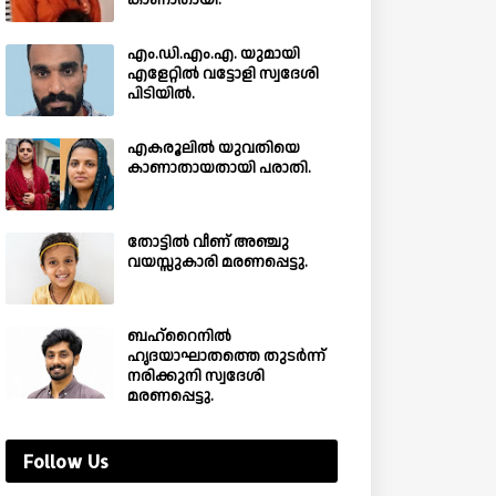
കാണാതായി.
എം.ഡി.എം.എ. യുമായി
എളേറ്റിൽ വട്ടോളി സ്വദേശി
പിടിയിൽ.
എകരൂലിൽ യുവതിയെ
കാണാതായതായി പരാതി.
തോട്ടിൽ വീണ് അഞ്ചു
വയസ്സുകാരി മരണപ്പെട്ടു.
ബഹ്‌റൈനിൽ
ഹൃദയാഘാതത്തെ തുടർന്ന്
നരിക്കുനി സ്വദേശി
മരണപ്പെട്ടു.
Follow Us