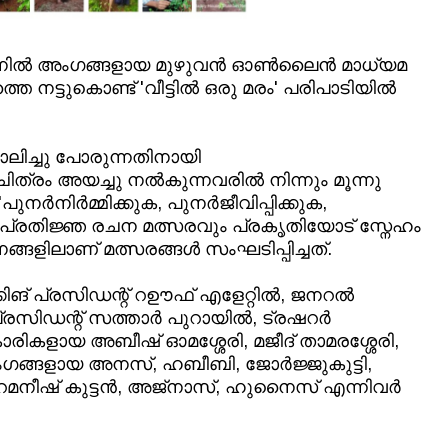
ഷനിൽ അംഗങ്ങളായ മുഴുവൻ ഓൺലൈൻ മാധ്യമ
 നട്ടുകൊണ്ട് 'വീട്ടിൽ ഒരു മരം' പരിപാടിയിൽ
ലിച്ചു പോരുന്നതിനായി
ിത്രം അയച്ചു നൽകുന്നവരിൽ നിന്നും മൂന്നു
പുനർനിർമ്മിക്കുക, പുനർജീവിപ്പിക്കുക,
 പ്രതിജ്ഞ രചന മത്സരവും പ്രകൃതിയോട് സ്നേഹം
നങ്ങളിലാണ് മത്സരങ്ങൾ സംഘടിപ്പിച്ചത്.
ങ് പ്രസിഡന്റ് റഊഫ് എളേറ്റിൽ, ജനറൽ
പ്രസിഡന്റ് സത്താർ പുറായിൽ, ട്രഷറർ
കളായ അബീഷ് ഓമശ്ശേരി, മജീദ് താമരശ്ശേരി,
് അംഗങ്ങളായ അനസ്, ഹബീബി, ജോർജ്ജുകുട്ടി,
റമനീഷ് കുട്ടൻ, അജ്നാസ്, ഹുനൈസ് എന്നിവർ