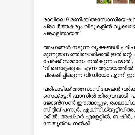
രാവിലെ 9 മണിക്ക് അസോസിയേ
പ്രവർത്തകരും വീടുകളിൽ വൃക്ഷത്തൈ
പങ്കാളിയായത്.
അംഗങ്ങൾ നടുന്ന വൃക്ഷങ്ങൾ പരിപാ
മൂന്നുമാസത്തിലൊരിക്കൽ ഇതിന്റെ ച
പേർക്ക് സമ്മാനം നൽകുന്ന പദ്ധതി, '
'വീണ്ടെടുക്കുക' എന്ന ആശയത്തിൽ
പ്രകടിപ്പിക്കുന്ന വീഡിയോ എന്നീ ഇ
പരിപാടിക്ക് അസോസിയേഷൻ വർക്കി
സെക്രട്ടറി ഫാസിൽ തിരുവമ്പാടി, 
ജോൺസൺ ഈങ്ങാപ്പുഴ, രക്ഷാധികാരി
സിദ്ദീഖ് പന്നൂർ, എക്സിക്യൂട്ടീവ
റമീൽ, അഷ്ഹർ എളേറ്റിൽ, ബഷീർ, 
നേതൃത്വം നൽകി.