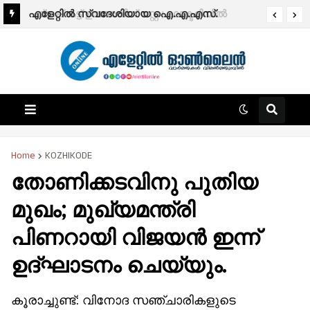
എളേറ്റിൽ സ്വദേശിയായ ഐ.എ.എസ്.
ഫ്രഷ് കട്ട് ഉത്തരവിന് സ്റ്റേ ; ഫാക്ടറിയിൽ
ഓഫിസർക്ക് പുതിയ ദൗത്യം; ഡോ.പി.സി
പരിശോധന നടത്താൻ നിർദ്ദേശം
ജാഫർ ബംഗളൂരു മെട്രോ മാനേജിങ് ഡയറക്ടർ
Home
KOZHIKODE
തോണിക്കടവിനു പുതിയ
മുഖം; മുഖ്യമന്ത്രി
പിണറായി വിജയന്‍ ഇന്ന്
ഉദ്ഘാടനം ചെയ്യും.
കൂരാച്ചുണ്ട്: വിനോദ സഞ്ചാരികളുടെ