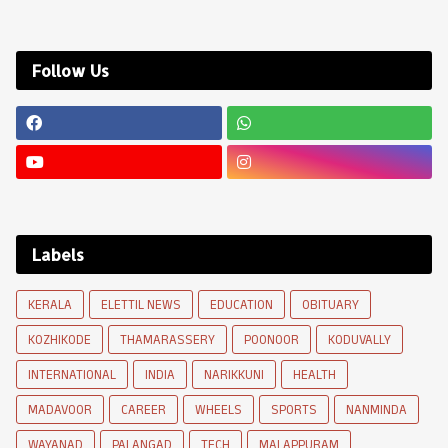
Follow Us
Labels
KERALA
ELETTIL NEWS
EDUCATION
OBITUARY
KOZHIKODE
THAMARASSERY
POONOOR
KODUVALLY
INTERNATIONAL
INDIA
NARIKKUNI
HEALTH
MADAVOOR
CAREER
WHEELS
SPORTS
NANMINDA
WAYANAD
PALANGAD
TECH
MALAPPURAM