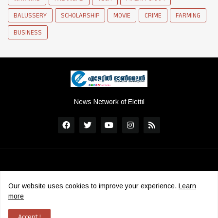
BALUSSERY
SCHOLARSHIP
MOVIE
CRIME
FARMING
BUSINESS
News Network of Elettil
Our website uses cookies to improve your experience.
Learn
more
Copyright ©
2026
Elettil Online
|
ADMS
Accept !