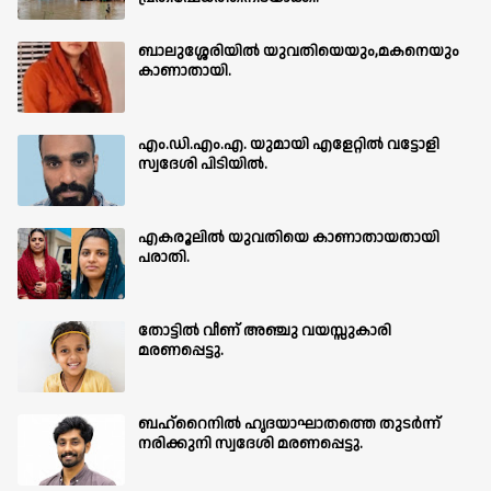
ബാലുശ്ശേരിയില്‍ യുവതിയെയും,മകനെയും
കാണാതായി.
എം.ഡി.എം.എ. യുമായി എളേറ്റിൽ വട്ടോളി
സ്വദേശി പിടിയിൽ.
എകരൂലിൽ യുവതിയെ കാണാതായതായി
പരാതി.
തോട്ടിൽ വീണ് അഞ്ചു വയസ്സുകാരി
മരണപ്പെട്ടു.
ബഹ്‌റൈനിൽ ഹൃദയാഘാതത്തെ തുടർന്ന്
നരിക്കുനി സ്വദേശി മരണപ്പെട്ടു.