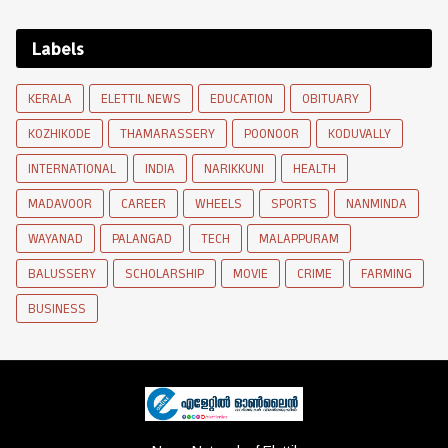
Labels
KERALA
ELETTIL NEWS
EDUCATION
OBITUARY
KOZHIKODE
THAMARASSERY
POONOOR
KODUVALLY
INTERNATIONAL
INDIA
NARIKKUNI
HEALTH
MADAVOOR
CAREER
WHEELS
SPORTS
NANMINDA
WAYANAD
PALANGAD
TECH
MALAPPURAM
BALUSSERY
SCHOLARSHIP
MOVIE
CRIME
FARMING
BUSINESS