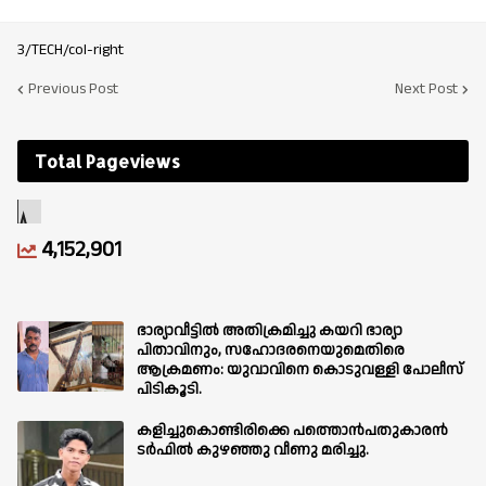
3/TECH/col-right
Previous Post
Next Post
Total Pageviews
4,152,901
ഭാര്യാവീട്ടിൽ അതിക്രമിച്ചു കയറി ഭാര്യാ
പിതാവിനും, സഹോദരനെയുമെതിരെ
ആക്രമണം: യുവാവിനെ കൊടുവള്ളി പോലീസ്
പിടികൂടി.
കളിച്ചുകൊണ്ടിരിക്കെ പത്തൊൻപതുകാരൻ
ടർഫിൽ കുഴഞ്ഞു വീണു മരിച്ചു.