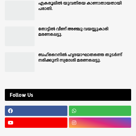
എകരൂലിൽ യുവതിയെ കാണാതായതായി
പരാതി.
തോട്ടിൽ വീണ് അഞ്ചു വയസ്സുകാരി
മരണപ്പെട്ടു.
ബഹ്‌റൈനിൽ ഹൃദയാഘാതത്തെ തുടർന്ന്
നരിക്കുനി സ്വദേശി മരണപ്പെട്ടു.
Follow Us