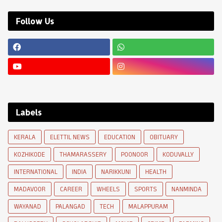
Follow Us
Labels
KERALA
ELETTIL NEWS
EDUCATION
OBITUARY
KOZHIKODE
THAMARASSERY
POONOOR
KODUVALLY
INTERNATIONAL
INDIA
NARIKKUNI
HEALTH
MADAVOOR
CAREER
WHEELS
SPORTS
NANMINDA
WAYANAD
PALANGAD
TECH
MALAPPURAM