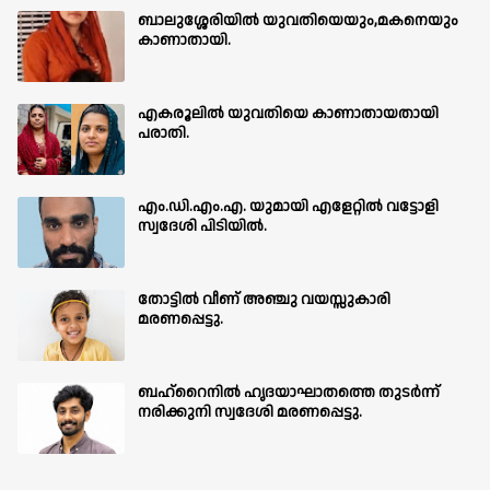
ബാലുശ്ശേരിയില്‍ യുവതിയെയും,മകനെയും
കാണാതായി.
എകരൂലിൽ യുവതിയെ കാണാതായതായി
പരാതി.
എം.ഡി.എം.എ. യുമായി എളേറ്റിൽ വട്ടോളി
സ്വദേശി പിടിയിൽ.
തോട്ടിൽ വീണ് അഞ്ചു വയസ്സുകാരി
മരണപ്പെട്ടു.
ബഹ്‌റൈനിൽ ഹൃദയാഘാതത്തെ തുടർന്ന്
നരിക്കുനി സ്വദേശി മരണപ്പെട്ടു.