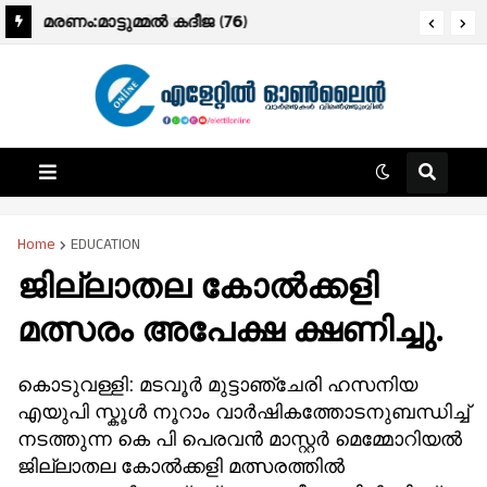
പ്രഭാത വാർത്തകൾ.
മരണം:മാട്ടുമ്മൽ കദീജ (76)
Home
EDUCATION
ജില്ലാതല കോൽക്കളി
മത്സരം അപേക്ഷ ക്ഷണിച്ചു.
കൊടുവള്ളി: മടവൂർ മുട്ടാഞ്ചേരി ഹസനിയ
എയുപി സ്കൂൾ നൂറാം വാർഷികത്തോടനുബന്ധിച്ച്
നടത്തുന്ന കെ പി പെരവൻ മാസ്റ്റർ മെമ്മോറിയൽ
ജില്ലാതല കോൽക്കളി മത്സരത്തിൽ