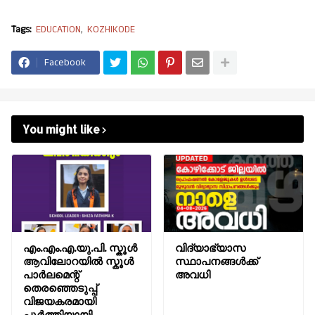
Tags:
EDUCATION
KOZHIKODE
Facebook
You might like
എം.എം.എ.യു.പി. സ്കൂൾ
വിദ്യാഭ്യാസ
ആവിലോറയിൽ സ്കൂൾ
സ്ഥാപനങ്ങൾക്ക്
പാർലമെന്റ്
അവധി
തെരഞ്ഞെടുപ്പ്
വിജയകരമായി
പൂർത്തിയായി.