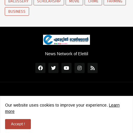
BALUSSERY
SCHOLARSHIP
MOVIE
CRIME
FARMING
BUSINESS
News Network of Elettil
Our website uses cookies to improve your experience.
Learn
more
Copyright ©
2026
Elettil Online
|
ADMS
Accept !
Home
Contact
Grievance Redressal