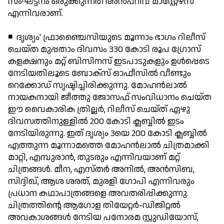
സംഘട്ടനം ഒരുക്കുന്നത് അന്‍പറിവ് മാസ്റ്റേഴ്‌സ്
എന്നിവരാണ്.
◾ ദൃശ്യം' ഫ്രാഞ്ചൈസിയുടെ മൂന്നാം ഭാഗം റിലീസ്
ചെയ്ത മുപ്പതാം ദിവസം 330 കോടി രൂപ ഗ്രോസ്
കളക്ഷനും മറ്റ് ബിസിനസ് ഇടപാടുകളും ഉള്‍പ്പെടെ
നേടിയതിലൂടെ ബോക്സ് ഓഫീസില്‍ വീണ്ടും
റെക്കോഡ് സൃഷ്ടിച്ചിരിക്കുന്നു. മോഹന്‍ലാല്‍
നായകനായി ജീത്തു ജോസഫ് സംവിധാനം ചെയ്ത
ഈ വൈകാരിക ത്രില്ലര്‍, റിലീസ് ചെയ്ത് ഏഴു
ദിവസത്തിനുള്ളില്‍ 200 കോടി ക്ലബ്ബില്‍ ഇടം
നേടിയിരുന്നു. ഇത് ദൃശ്യം 3യെ 200 കോടി ക്ലബ്ബില്‍
എത്തുന്ന മൂന്നാമത്തെ മോഹന്‍ലാല്‍ ചിത്രമാക്കി
മാറ്റി, എമ്പുരാന്‍, തുടരും എന്നിവയാണ് മറ്റ്
ചിത്രങ്ങള്‍. മീന, എസ്തര്‍ അനില്‍, അന്‍സിബ,
സിദ്ദിഖ്, ആശ ശരത്, മുരളി ഗോപി എന്നിവരും
പ്രധാന കഥാപാത്രങ്ങളെ അവതരിപ്പിക്കുന്നു.
ചിത്രത്തിന്റെ ആഗോള തിയേറ്റര്‍-ഡിജിറ്റല്‍
അവകാശങ്ങള്‍ നേടിയ പനോരമ സ്റ്റുഡിയോസ്,