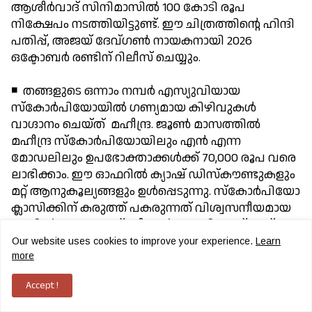
ആശീര്‍വാദ് സിനിമാസില്‍ 100 കോടി രൂപ
നിക്ഷേപം നടത്തിയിട്ടുണ്ട്. ഈ ചിത്രത്തിന്റെ ഹിന്ദി
പതിപ്പ്, അജയ് ദേവ്ഗണ്‍ നായകനായി 2026
ഒക്ടോബര്‍ രണ്ടിന് റിലീസ് ചെയ്യും.
◾ തങ്ങളുടെ ഒന്നാം നമ്പര്‍ എസ്യുവിയായ
സ്‌കോര്‍പിയോയില്‍ ഗണ്യമായ കിഴിവുകള്‍
വാഗ്ദാനം ചെയ്ത് മഹീന്ദ്ര. ജൂണ്‍ മാസത്തില്‍
മഹീന്ദ്ര സ്‌കോര്‍പിയോയിലും എന്‍ എന്ന
മോഡലിലും ഉപഭോക്താക്കള്‍ക്ക് 70,000 രൂപ വരെ
ലാഭിക്കാം. ഈ ഓഫറില്‍ ക്യാഷ് ഡിസ്‌കൗണ്ടുകളും
മറ്റ് ആനുകൂല്യങ്ങളും ഉള്‍പ്പെടുന്നു. സ്‌കോര്‍പിയോ
ക്ലാസിക്കിന് കരുത്ത് പകരുന്നത് വിശ്വസനീയമായ
2.2 ലിറ്റര്‍ എംഹോക്ക് ഡീസല്‍ എഞ്ചിനാണ്, ഇത്
മാനുവല്‍ ഗിയര്‍ബോക്സില്‍ മാത്രം വരുന്നു.
Our website uses cookies to improve your experience.
Learn
മറുവശത്ത്, സ്‌കോര്‍പിയോ-എന്‍
more
ഉപഭോക്താക്കള്‍ക്ക് പെട്രോള്‍ (2.0 ലിറ്റര്‍
Accept !
എംസ്റ്റാലിയന്‍), ഡീസല്‍ എഞ്ചിനുകള്‍ എന്നിവ
തിരഞ്ഞെടുക്കാം. ഗ്ലോബല്‍ ചഇഅജ ക്രാഷ്