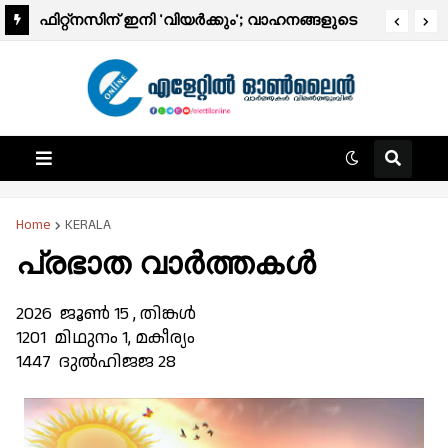
ഫിറ്റ്നസിന് ഇനി 'വിയർക്കും'; വാഹനങ്ങളുടെ
പ്രഭാത വാർത്തകൾ.
ഫിറ്റ്‌നസ് ടെസ്റ്റ് ഡിജിറ്റലാകുന്നു; ഈ മാസം
മുതൽ ആരംഭിക്കും
Home
KERALA
പ്രഭാത വാർത്തകൾ
2026 ജൂണ്‍ 15 , തിങ്കള്‍
1201 മിഥുനം 1, മകീര്യം
1447 ദുൽഹിജജ 28