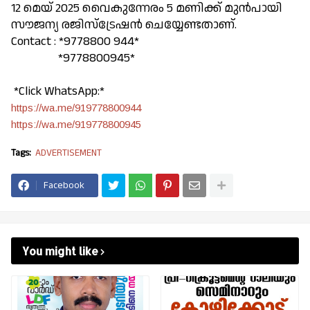
12 മെയ്‌ 2025 വൈകുന്നേരം 5 മണിക്ക് മുൻപായി
സൗജന്യ രജിസ്ട്രേഷൻ ചെയ്യേണ്ടതാണ്.
Contact : *9778800 944*
*9778800945*
*Click WhatsApp:*
https://wa.me/919778800944
https://wa.me/919778800945
Tags:
ADVERTISEMENT
Facebook
You might like