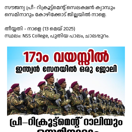
സൗജന്യ പ്രീ- റിക്രൂട്ട്മെന്റ് സെലക്ഷൻ ക്യാമ്പും
സെമിനാറും കോഴിക്കോട് ജില്ലയിൽ നാളെ.
തീയ്യതി - നാളെ (13 മെയ്‌ 2025)
സ്ഥലം: NSS College, പുതിയ പാലം, ചാലപ്പുറം.