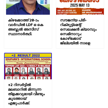
കിഴക്കോത്ത് 20-ാം
സൗജന്യ പ്രീ-
വാർഡിൽ LDF ഒ കെ
റിക്രൂട്ട്മെന്റ്
അബ്ദുൽ അസീസ്
സെലക്ഷൻ ക്യാമ്പും
സ്ഥാനാർത്ഥി.
സെമിനാറും:
കോഴിക്കോട്
ജില്ലയിൽ നാളെ
+2 റിസർട്ടിൽ
മലബാറിൽ മിന്നുന്ന
തിളക്കവുമായി വീണ്ടും
കൂടത്തായ്
എജുപാർക്ക്.