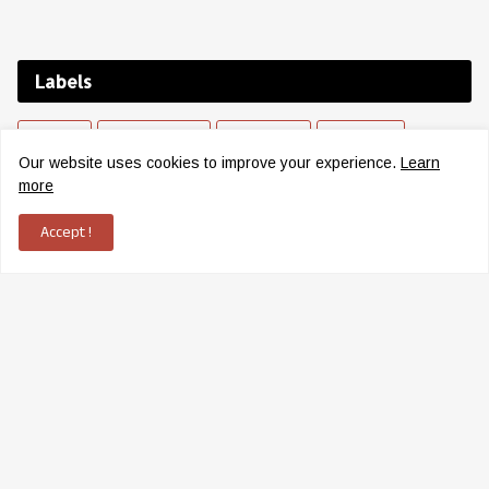
Labels
KERALA
ELETTIL NEWS
EDUCATION
OBITUARY
Our website uses cookies to improve your experience.
Learn
KOZHIKODE
THAMARASSERY
POONOOR
KODUVALLY
more
INTERNATIONAL
INDIA
NARIKKUNI
HEALTH
Accept !
MADAVOOR
CAREER
WHEELS
SPORTS
NANMINDA
WAYANAD
PALANGAD
TECH
MALAPPURAM
BALUSSERY
SCHOLARSHIP
MOVIE
CRIME
FARMING
BUSINESS