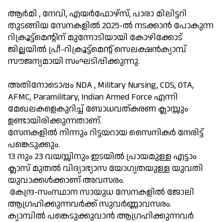
ആർമി , നേവി, എയർഫോഴ്സ്, പാരാ മിലിട്ടറി
തുടങ്ങിയ സേനകളിൽ 2025-ൽ നടക്കാൻ പോകുന്ന
റിക്രൂട്ട്മെൻ്റിന് മുന്നോടിയായി കോഴിക്കോട്
ജില്ലയിൽ പ്രീ-റിക്രൂട്ട്മെന്റ് സെലക്ഷൻക്യാമ്പ്
സൗജന്യമായി സംഘടിപ്പിക്കുന്നു.
അതിനോടൊപ്പം NDA , Military Nursing, CDS, OTA,
AFMC, Paramilitary, Indian Armed Force എന്നി
മേഖലകളെകുറിച്ച് ബോധവത്കരണ ക്ലാസ്സും
ഉണ്ടായിരിക്കുന്നതാണ്.
സേനകളിൽ നിന്നും റിട്ടയറായ സൈനികർ നേരിട്ട്
പങ്കെടുക്കും.
13 നും 23 വയസ്സിനും ഇടയിൽ പ്രായമുള്ള എട്ടാം
ക്ലാസ് മുതൽ വിദ്യാഭ്യാസ യോഗ്യതയുള്ള യുവതി
യുവാക്കൾക്കാണ് അവസരം.
കേന്ദ്ര-സംസ്ഥാന സായുധ സേനകളിൽ ജോലി
ആഗ്രഹിക്കുന്നവർക്ക്‌ സുവർണ്ണാവസരം.
ക്യാമ്പിൽ പങ്കെടുക്കുവാൻ ആഗ്രഹിക്കുന്നവർ