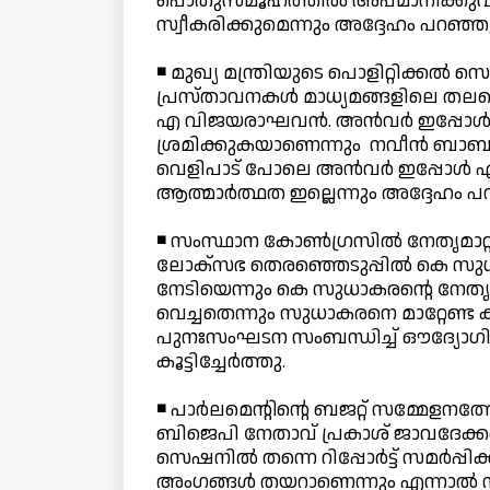
പൊതുസമൂഹത്തില്‍ അപമാനിക്കുവാന്
സ്വീകരിക്കുമെന്നും അദ്ദേഹം പറഞ്ഞ
◾ മുഖ്യ മന്ത്രിയുടെ പൊളിറ്റിക്കല്‍ സ
പ്രസ്താവനകള്‍ മാധ്യമങ്ങളിലെ തലക്ക
എ വിജയരാഘവന്‍. അന്‍വര്‍ ഇപ്പോള്‍ മാ
ശ്രമിക്കുകയാണെന്നും നവീന്‍ ബാബുവി
വെളിപാട് പോലെ അന്‍വര്‍ ഇപ്പോള്‍
ആത്മാര്‍ത്ഥത ഇല്ലെന്നും അദ്ദേഹം പ
◾ സംസ്ഥാന കോണ്‍ഗ്രസില്‍ നേതൃമാറ്റ
ലോക്സഭ തെരഞ്ഞെടുപ്പില്‍ കെ സുധാ
നേടിയെന്നും കെ സുധാകരന്റെ നേതൃത്വത
വെച്ചതെന്നും സുധാകരനെ മാറ്റേണ്ട കാ
പുനഃസംഘടന സംബന്ധിച്ച് ഔദ്യോഗിക ചര
കൂട്ടിച്ചേര്‍ത്തു.
◾ പാര്‍ലമെന്റിന്റെ ബജറ്റ് സമ്മേളനത്
ബിജെപി നേതാവ് പ്രകാശ് ജാവദേക്കര
സെഷനില്‍ തന്നെ റിപ്പോര്‍ട്ട് സമര്‍പ
അംഗങ്ങള്‍ തയറാണെന്നും എന്നാല്‍