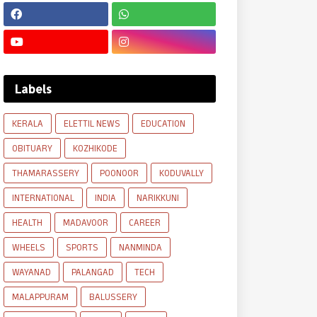
Labels
KERALA
ELETTIL NEWS
EDUCATION
OBITUARY
KOZHIKODE
THAMARASSERY
POONOOR
KODUVALLY
INTERNATIONAL
INDIA
NARIKKUNI
HEALTH
MADAVOOR
CAREER
WHEELS
SPORTS
NANMINDA
WAYANAD
PALANGAD
TECH
MALAPPURAM
BALUSSERY