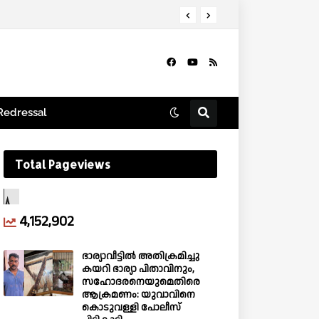
Redressal
Total Pageviews
4,152,902
ഭാര്യാവീട്ടിൽ അതിക്രമിച്ചു
കയറി ഭാര്യാ പിതാവിനും,
സഹോദരനെയുമെതിരെ
ആക്രമണം: യുവാവിനെ
കൊടുവള്ളി പോലീസ്