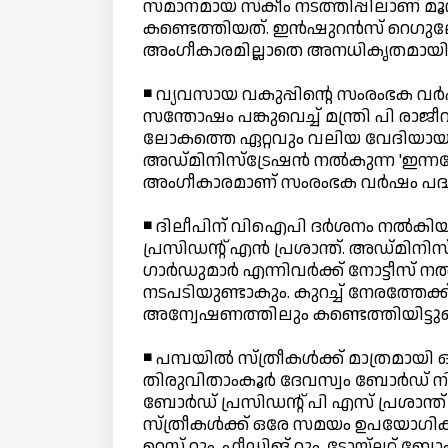
സമാനമായ സ്‌കീം നടത്തിപ്പിലാണ് മൂന
കണ്ടെത്തിയത്. ഇന്‍ഷുറന്‍സ് റെഗുല
അംഗീകാരമില്ലാതെ അനധികൃതമായിട്ടായി
◾ വ്യവസായ വകുപ്പിന്റെ സംരംഭക വര്
സന്തോഷം പങ്കുവെച്ച് മന്ത്രി പി രാജ
ലോകത്തെ ഏറ്റവും വലിയ വേദിയായ 
അഡ്മിനിസ്‌ട്രേഷന്‍ നല്‍കുന്ന 'ഇന്ന
അംഗീകാരമാണ് സംരംഭക വര്‍ഷം പദ്ധതിക
◾ ദിലീപിന് വിഐപി ദര്‍ശനം നല്‍കിയതി
പ്രസിഡന്റ് എന്‍ പ്രശാന്ത്. അഡ്മിനിസ്ട
ഗാര്‍ഡുമാര്‍ എന്നിവര്‍ക്ക് നോട്ടീസ്
നടപടിയുണ്ടാകും. കുറച്ച് നേരത്തേക്ക് 
അന്വേഷണത്തിലും കണ്ടെത്തിയിട്ടുണ്
◾ പമ്പയില്‍ സ്ത്രീകള്‍ക്ക് മാത്രമായി
തിരുവിതാംകൂര്‍ ദേവസ്വം ബോര്‍ഡ് നിര്
ബോര്‍ഡ് പ്രസിഡന്റ് പി എസ് പ്രശാന്ത്
സ്ത്രീകള്‍ക്ക് ഒരേ സമയം ഉപയോഗിക്ക
റെസ്റ്റ് റും, ഫീഡിങ് റൂം, ടോയ്ലറ്റ് ബ്