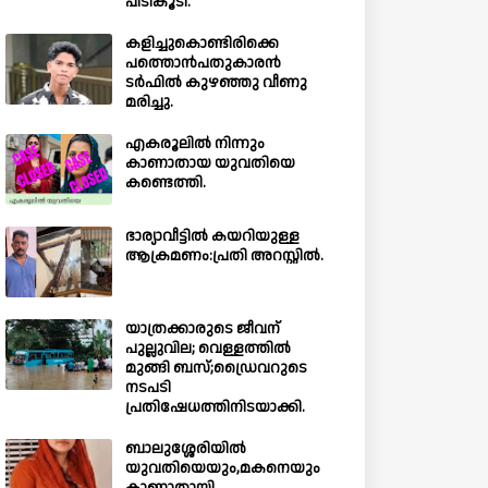
പിടികൂടി.
കളിച്ചുകൊണ്ടിരിക്കെ
പത്തൊൻപതുകാരൻ
ടർഫിൽ കുഴഞ്ഞു വീണു
മരിച്ചു.
എകരൂലിൽ നിന്നും
കാണാതായ യുവതിയെ
കണ്ടെത്തി.
ഭാര്യാവീട്ടിൽ കയറിയുള്ള
ആക്രമണം:പ്രതി അറസ്റ്റിൽ.
യാത്രക്കാരുടെ ജീവന്
പുല്ലുവില; വെള്ളത്തിൽ
മുങ്ങി ബസ്;ഡ്രൈവറുടെ
നടപടി
പ്രതിഷേധത്തിനിടയാക്കി.
ബാലുശ്ശേരിയില്‍
യുവതിയെയും,മകനെയും