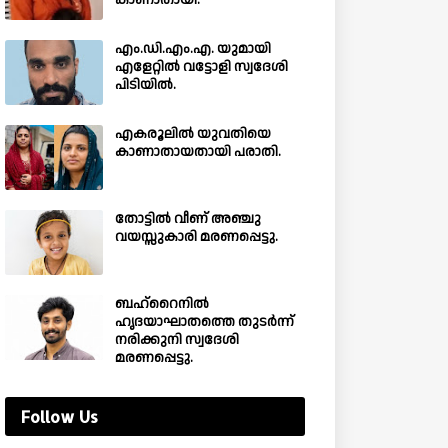
കാണാതായി.
എം.ഡി.എം.എ. യുമായി
എളേറ്റിൽ വട്ടോളി സ്വദേശി
പിടിയിൽ.
എകരൂലിൽ യുവതിയെ
കാണാതായതായി പരാതി.
തോട്ടിൽ വീണ് അഞ്ചു
വയസ്സുകാരി മരണപ്പെട്ടു.
ബഹ്‌റൈനിൽ
ഹൃദയാഘാതത്തെ തുടർന്ന്
നരിക്കുനി സ്വദേശി
മരണപ്പെട്ടു.
Follow Us