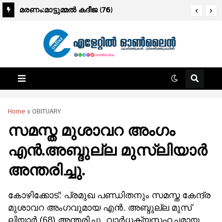
മരണം:മാട്ടുമ്മൽ കദീജ (76)
Home
OBITUARY
സമസ്ത മുശാവറ അംഗം
എന്‍.അബ്ദുല്ല മുസ്‌ലിയാര്‍
അന്തരിച്ചു.
കോഴിക്കോട്: പ്രമുഖ പണ്ഡിതനും സമസ്ത കേന്ദ്ര
മുശാവറ അംഗവുമായ എന്‍. അബ്ദുല്ല മുസ്
ലിയാര്‍ (68) അന്തരിച്ചു. വാര്‍ധക്യസഹചമായ