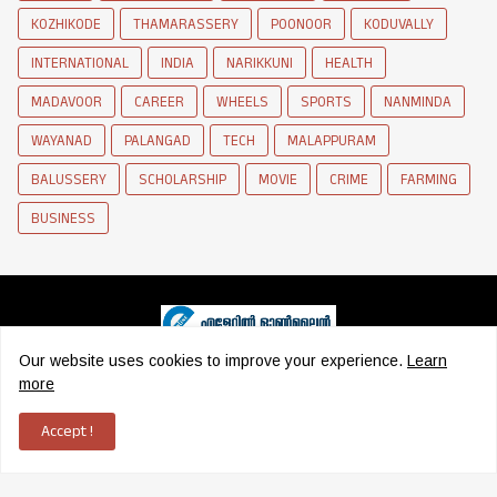
KOZHIKODE
THAMARASSERY
POONOOR
KODUVALLY
INTERNATIONAL
INDIA
NARIKKUNI
HEALTH
MADAVOOR
CAREER
WHEELS
SPORTS
NANMINDA
WAYANAD
PALANGAD
TECH
MALAPPURAM
BALUSSERY
SCHOLARSHIP
MOVIE
CRIME
FARMING
BUSINESS
Our website uses cookies to improve your experience.
Learn
News Network of Elettil
more
Accept !