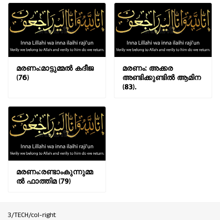
മരണം:മാട്ടുമ്മൽ കദീജ
മരണം: അക്കര
(76)
അണ്ടിക്കുണ്ടിൽ ആമിന
(83).
മരണം:രണ്ടാംകുന്നുമ്മ
ൽ ഫാത്തിമ (79)
3/TECH/col-right