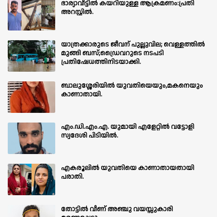
ഭാര്യാവീട്ടിൽ കയറിയുള്ള ആക്രമണം:പ്രതി
അറസ്റ്റിൽ.
യാത്രക്കാരുടെ ജീവന് പുല്ലുവില; വെള്ളത്തിൽ
മുങ്ങി ബസ്;ഡ്രൈവറുടെ നടപടി
പ്രതിഷേധത്തിനിടയാക്കി.
ബാലുശ്ശേരിയില്‍ യുവതിയെയും,മകനെയും
കാണാതായി.
എം.ഡി.എം.എ. യുമായി എളേറ്റിൽ വട്ടോളി
സ്വദേശി പിടിയിൽ.
എകരൂലിൽ യുവതിയെ കാണാതായതായി
പരാതി.
തോട്ടിൽ വീണ് അഞ്ചു വയസ്സുകാരി