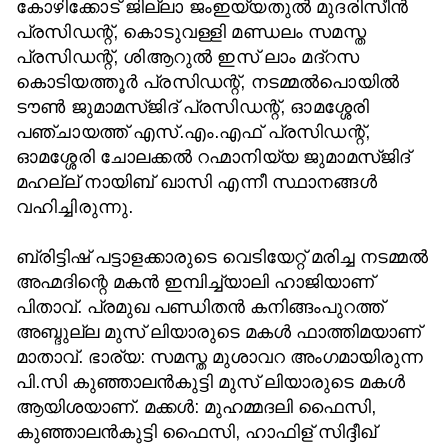
കോഴിക്കോട് ജില്ലാ ജംഇയ്യതുല്‍ മുദരിസീന്‍
പ്രസിഡന്റ്, കൊടുവള്ളി മണ്ഡലം സമസ്ത
പ്രസിഡന്റ്, ശിആറുല്‍ ഇസ് ലാം മദ്‌റസ
കൊടിയത്തൂര്‍ പ്രസിഡന്റ്, നടമ്മല്‍പൊയില്‍
ടൗണ്‍ ജുമാമസ്ജിദ് പ്രസിഡന്റ്, ഓമശ്ശേരി
പഞ്ചായത്ത് എസ്.എം.എഫ് പ്രസിഡന്റ്,
ഓമശ്ശേരി ചോലക്കല്‍ റഹ്മാനിയ്യ ജുമാമസ്ജിദ്
മഹല്ല് നായിബ് ഖാസി എന്നീ സ്ഥാനങ്ങള്‍
വഹിച്ചിരുന്നു.
ബ്രിട്ടിഷ് പട്ടാളക്കാരുടെ വെടിയേറ്റ് മരിച്ച നടമ്മല്‍
അഹ്മദിന്റെ മകന്‍ ഇമ്പിച്ച്യാലി ഹാജിയാണ്
പിതാവ്. പ്രമുഖ പണ്ഡിതന്‍ കനിങ്ങംപുറത്ത്
അബ്ദുല്ല മുസ് ലിയാരുടെ മകള്‍ ഫാത്തിമയാണ്
മാതാവ്. ഭാര്യ: സമസ്ത മുശാവറ അംഗമായിരുന്ന
പി.സി കുഞ്ഞാലന്‍കുട്ടി മുസ് ലിയാരുടെ മകള്‍
ആയിശയാണ്. മക്കള്‍: മുഹമ്മദലി ഫൈസി,
കുഞ്ഞാലന്‍കുട്ടി ഫൈസി, ഹാഫിള് സിദ്ദീഖ്