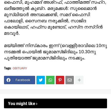
ഫൈസി, മുഹമ്മദ് അശ്‌റഫ്, ഫാത്തിമത്ത് സഹ്‌റ,
ഖദീജത്തുല്‍ കുബ്‌റ. മരുമക്കള്‍: സുലൈമാന്‍
മുസ്‌ലിയാര്‍ അമ്പലക്കണ്ടി, സമദ് ഫൈസി
പാലോളി, സൈനബ നരൂക്കില്‍, സാജിദ
കൊയിലാട്, ഹഫ്‌സ മുണ്ടോട്, ഹസ്‌ന നസ്‌റിന്‍
മടവൂര്‍.
മയ്യിത്ത് നിസ്‌കാരം ഇന്ന് (വെള്ളി)രാവിലെ 10നു
നടമ്മല്‍ പൊയില്‍ ജുമാമസ്ജിദിലും 10.30നു
പുതിയോത്ത് ജുമാമസ്ജിദിലും നടക്കും.
Tags:
OBITUARY
Facebook
You might like