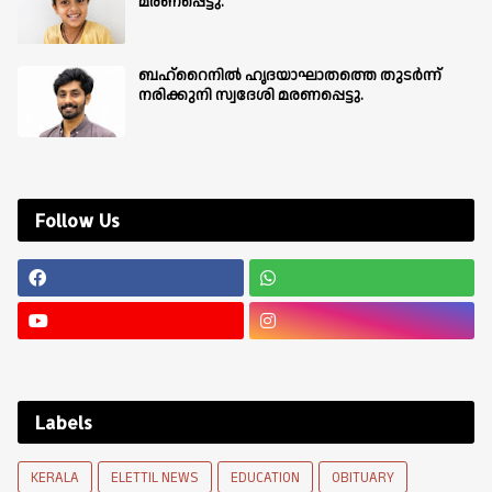
മരണപ്പെട്ടു.
ബഹ്‌റൈനിൽ ഹൃദയാഘാതത്തെ തുടർന്ന്
നരിക്കുനി സ്വദേശി മരണപ്പെട്ടു.
Follow Us
Labels
KERALA
ELETTIL NEWS
EDUCATION
OBITUARY