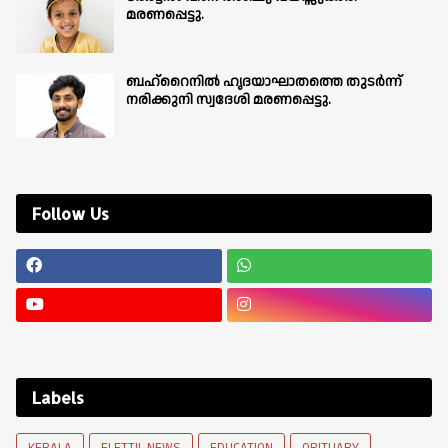
മരണപ്പെട്ടു.
ബഹ്‌റൈനിൽ ഹൃദയാഘാതത്തെ തുടർന്ന്
നരിക്കുനി സ്വദേശി മരണപ്പെട്ടു.
Follow Us
Labels
KERALA
ELETTIL NEWS
EDUCATION
OBITUARY