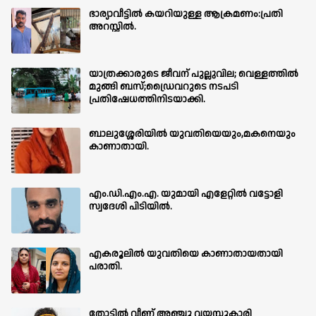
ഭാര്യാവീട്ടിൽ കയറിയുള്ള ആക്രമണം:പ്രതി
അറസ്റ്റിൽ.
യാത്രക്കാരുടെ ജീവന് പുല്ലുവില; വെള്ളത്തിൽ
മുങ്ങി ബസ്;ഡ്രൈവറുടെ നടപടി
പ്രതിഷേധത്തിനിടയാക്കി.
ബാലുശ്ശേരിയില്‍ യുവതിയെയും,മകനെയും
കാണാതായി.
എം.ഡി.എം.എ. യുമായി എളേറ്റിൽ വട്ടോളി
സ്വദേശി പിടിയിൽ.
എകരൂലിൽ യുവതിയെ കാണാതായതായി
പരാതി.
തോട്ടിൽ വീണ് അഞ്ചു വയസ്സുകാരി