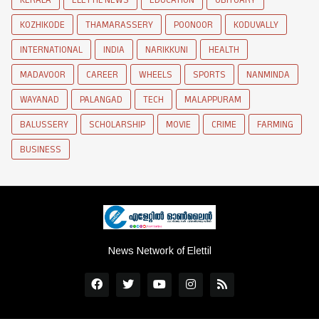
KOZHIKODE
THAMARASSERY
POONOOR
KODUVALLY
INTERNATIONAL
INDIA
NARIKKUNI
HEALTH
MADAVOOR
CAREER
WHEELS
SPORTS
NANMINDA
WAYANAD
PALANGAD
TECH
MALAPPURAM
BALUSSERY
SCHOLARSHIP
MOVIE
CRIME
FARMING
BUSINESS
News Network of Elettil