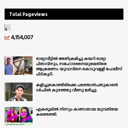
Total Pageviews
4,154,007
ഭാര്യാവീട്ടിൽ അതിക്രമിച്ചു കയറി ഭാര്യാ
പിതാവിനും, സഹോദരനെയുമെതിരെ
ആക്രമണം: യുവാവിനെ കൊടുവള്ളി പോലീസ്
പിടികൂടി.
കളിച്ചുകൊണ്ടിരിക്കെ പത്തൊൻപതുകാരൻ
ടർഫിൽ കുഴഞ്ഞു വീണു മരിച്ചു.
എകരൂലിൽ നിന്നും കാണാതായ യുവതിയെ
കണ്ടെത്തി.