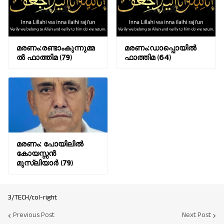
മരണം:രണ്ടാംകുന്നുമ്മ
മരണം:ഡാപ്പൊയിൽ
ൽ ഫാത്തിമ (79)
ഫാത്തിമ (64)
മരണം: പോയിലിൽ
കോയസ്സൻ
മുസ്ലിയാർ (79)
3/TECH/col-right
Previous Post
Next Post