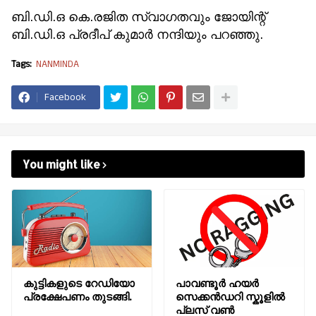
ബി.ഡി.ഒ കെ.രജിത സ്വാഗതവും ജോയിന്റ്
ബി.ഡി.ഒ പ്രദീപ് കുമാർ നന്ദിയും പറഞ്ഞു.
Tags:
NANMINDA
Facebook
You might like
കുട്ടികളുടെ റേഡിയോ
പാവണ്ടൂർ ഹയർ
പ്രക്ഷേപണം തുടങ്ങി.
സെക്കൻഡറി സ്കൂളിൽ
പ്ലസ് വൺ