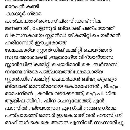
രാരപ്പൻ കണ്ടി
കാക്കൂർ ഗ്രാമ
പഞ്ചായത്ത് വൈസ് പ്രസിഡണ്ട് നിഷ
മണങ്ങാട് , ചേളന്നൂർ ബ്ലോക്ക് പഞ്ചായത്ത്
വികസനകാര്യ സ്റ്റാൻഡിങ് കമ്മിറ്റി ചെയർമാൻ
ഹരിദാസൻ ഈച്ചരോത്ത്
ക്ഷേമകാര്യ സ്റ്റാൻഡിങ് കമ്മിറ്റി ചെയർമാൻ
സുജ അശോകൻ ,ആരോഗ്യ വിദ്യാഭ്യാസ
സ്റ്റാൻഡിങ് കമ്മിറ്റി ചെയർമാൻ കെ. സർജാസ്,
നന്മണ്ട ഗ്രാമ പഞ്ചായത്ത് ക്ഷേമകാര്യ
സ്റ്റാൻഡിങ് കമ്മിറ്റി ചെയർമാൻ ബിജു കുണ്ടൂർ
ബ്ലോക്ക് മെമ്പർമാരായ കെ.മോഹനൻ , ടി.എം.
രാമചന്ദ്രൻ , കവിത വടക്കേടത്ത്, ഐ.പി. ഗീത
ആയിഷ ബീവി , ഷീന ചെറുവോത്ത്, എൻ.
ഫാസിൽ , ജ്യോത്സന എസ്.വി നന്മണ്ട ഗ്രാമ
പഞ്ചായത്ത് മെമ്പർ ഇ.കെ.രാജീവൻ ഹൗസിംഗ്
ഓഫീസർ കെ.കെ ആനന്ദ് എന്നിവർ സംസാരിച്ചു.