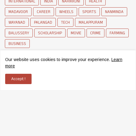
INTERNATIONAL
INDIA
NARIKKUNI
HEALTH
MADAVOOR
CAREER
WHEELS
SPORTS
NANMINDA
WAYANAD
PALANGAD
TECH
MALAPPURAM
BALUSSERY
SCHOLARSHIP
MOVIE
CRIME
FARMING
BUSINESS
Our website uses cookies to improve your experience.
Learn
more
Accept !
News Network of Elettil