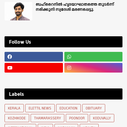
ബഹ്‌റൈനിൽ ഹൃദയാഘാതത്തെ തുടർന്ന്
നരിക്കുനി സ്വദേശി മരണപ്പെട്ടു.
Follow Us
Labels
KERALA
ELETTIL NEWS
EDUCATION
OBITUARY
KOZHIKODE
THAMARASSERY
POONOOR
KODUVALLY