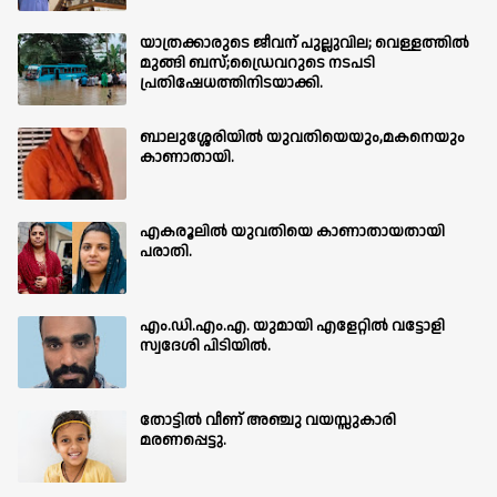
യാത്രക്കാരുടെ ജീവന് പുല്ലുവില; വെള്ളത്തിൽ
മുങ്ങി ബസ്;ഡ്രൈവറുടെ നടപടി
പ്രതിഷേധത്തിനിടയാക്കി.
ബാലുശ്ശേരിയില്‍ യുവതിയെയും,മകനെയും
കാണാതായി.
എകരൂലിൽ യുവതിയെ കാണാതായതായി
പരാതി.
എം.ഡി.എം.എ. യുമായി എളേറ്റിൽ വട്ടോളി
സ്വദേശി പിടിയിൽ.
തോട്ടിൽ വീണ് അഞ്ചു വയസ്സുകാരി
മരണപ്പെട്ടു.