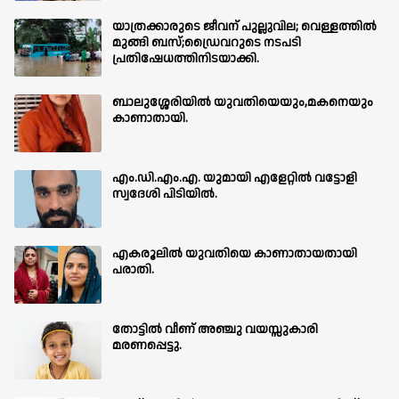
യാത്രക്കാരുടെ ജീവന് പുല്ലുവില; വെള്ളത്തിൽ
മുങ്ങി ബസ്;ഡ്രൈവറുടെ നടപടി
പ്രതിഷേധത്തിനിടയാക്കി.
ബാലുശ്ശേരിയില്‍ യുവതിയെയും,മകനെയും
കാണാതായി.
എം.ഡി.എം.എ. യുമായി എളേറ്റിൽ വട്ടോളി
സ്വദേശി പിടിയിൽ.
എകരൂലിൽ യുവതിയെ കാണാതായതായി
പരാതി.
തോട്ടിൽ വീണ് അഞ്ചു വയസ്സുകാരി
മരണപ്പെട്ടു.