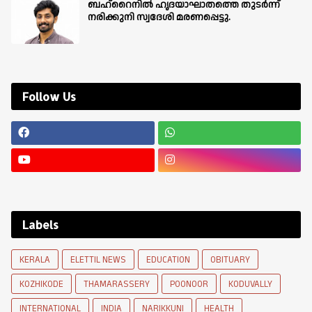
ബഹ്‌റൈനിൽ ഹൃദയാഘാതത്തെ തുടർന്ന്
നരിക്കുനി സ്വദേശി മരണപ്പെട്ടു.
Follow Us
Labels
KERALA
ELETTIL NEWS
EDUCATION
OBITUARY
KOZHIKODE
THAMARASSERY
POONOOR
KODUVALLY
INTERNATIONAL
INDIA
NARIKKUNI
HEALTH