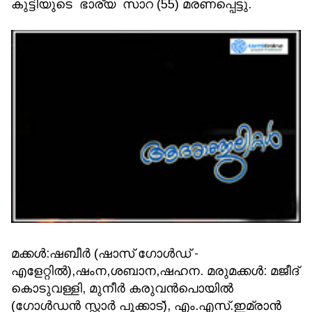
കുട്ടിയുടെ ഭാര്യ സാറ (55) മരണപ്പെട്ടു.
മക്കൾ:ഷബീർ (ഷാസ് ഗോൾഡ് -
എളേറ്റിൽ),ഷംന,ശബാന,ഷഹന. മരുമക്കൾ: മജീദ്
കൊടുവള്ളി, മുനീർ കരുവൻപൊയിൽ
(ഗോൾഡൻ സ്റ്റാർ പൂക്കാട്), എം.എസ്.ഇമ്രാൻ