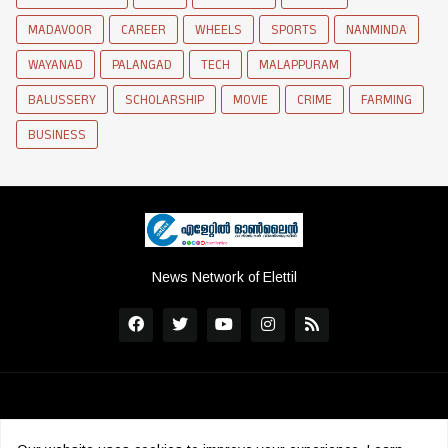
MADAVOOR
CAREER
WHEELS
SPORTS
NANMINDA
WAYANAD
PALANGAD
TECH
MALAPPURAM
BALUSSERY
SCHOLARSHIP
MOVIE
CRIME
FARMING
BUSINESS
News Network of Elettil