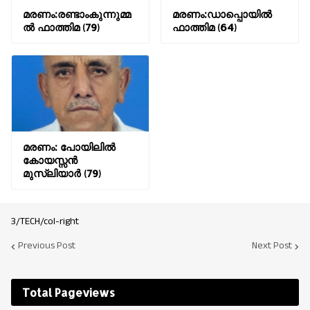
മരണം:രണ്ടാംകുന്നുമ്മ
മരണം:ഡാപ്പൊയിൽ
ൽ ഫാത്തിമ (79)
ഫാത്തിമ (64)
മരണം: പോയിലിൽ
കോയസ്സൻ
മുസ്ലിയാർ (79)
3/TECH/col-right
Previous Post
Next Post
Total Pageviews