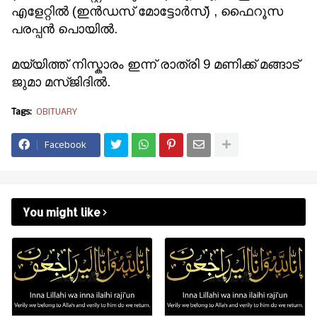
എളേറ്റിൽ (ഇൻഡസ് മോട്ടോർസ്) , ഫൈറൂസ
പരപ്പൻ പൊയിൽ.
മയ്യിത്ത് നിസ്കാരം ഇന്ന് രാത്രി 9 മണിക്ക് മങ്ങാട്
ജുമാ മസ്ജിദിൽ.
Tags:
OBITUARY
Facebook
You might like