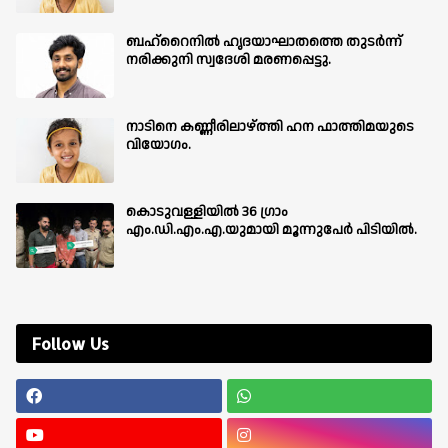
ബഹ്‌റൈനിൽ ഹൃദയാഘാതത്തെ തുടർന്ന്
നരിക്കുനി സ്വദേശി മരണപ്പെട്ടു.
നാടിനെ കണ്ണീരിലാഴ്ത്തി ഹന ഫാത്തിമയുടെ
വിയോഗം.
കൊടുവള്ളിയിൽ 36 ഗ്രാം
എം.ഡി.എം.എ.യുമായി മൂന്നുപേർ പിടിയിൽ.
Follow Us