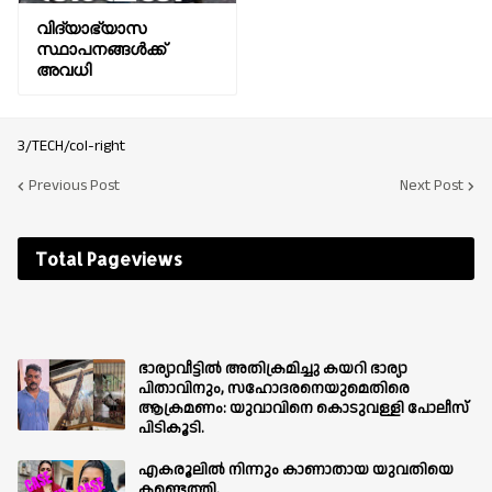
വിദ്യാഭ്യാസ
സ്ഥാപനങ്ങൾക്ക്
അവധി
3/TECH/col-right
Previous Post
Next Post
Total Pageviews
ഭാര്യാവീട്ടിൽ അതിക്രമിച്ചു കയറി ഭാര്യാ
പിതാവിനും, സഹോദരനെയുമെതിരെ
ആക്രമണം: യുവാവിനെ കൊടുവള്ളി പോലീസ്
പിടികൂടി.
എകരൂലിൽ നിന്നും കാണാതായ യുവതിയെ
കണ്ടെത്തി.