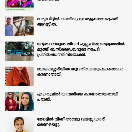
ഭാര്യാവീട്ടിൽ കയറിയുള്ള ആക്രമണം:പ്രതി
അറസ്റ്റിൽ.
യാത്രക്കാരുടെ ജീവന് പുല്ലുവില; വെള്ളത്തിൽ
മുങ്ങി ബസ്;ഡ്രൈവറുടെ നടപടി
പ്രതിഷേധത്തിനിടയാക്കി.
ബാലുശ്ശേരിയില്‍ യുവതിയെയും,മകനെയും
കാണാതായി.
എകരൂലിൽ യുവതിയെ കാണാതായതായി
പരാതി.
തോട്ടിൽ വീണ് അഞ്ചു വയസ്സുകാരി
മരണപ്പെട്ടു.