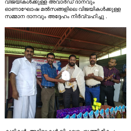
വിജയികള്‍ക്കുള്ള അവാര്‍ഡ് ദാനവും
ഓണാഘോഷ മല്‍സങ്ങളിലെ വിജയികള്‍ക്കുള്ള
സമ്മാന ദാനവും അദ്ദേഹം നിര്‍വ്വഹിച്ചു .