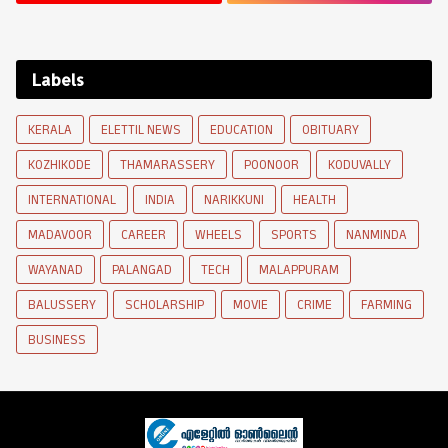
Labels
KERALA
ELETTIL NEWS
EDUCATION
OBITUARY
KOZHIKODE
THAMARASSERY
POONOOR
KODUVALLY
INTERNATIONAL
INDIA
NARIKKUNI
HEALTH
MADAVOOR
CAREER
WHEELS
SPORTS
NANMINDA
WAYANAD
PALANGAD
TECH
MALAPPURAM
BALUSSERY
SCHOLARSHIP
MOVIE
CRIME
FARMING
BUSINESS