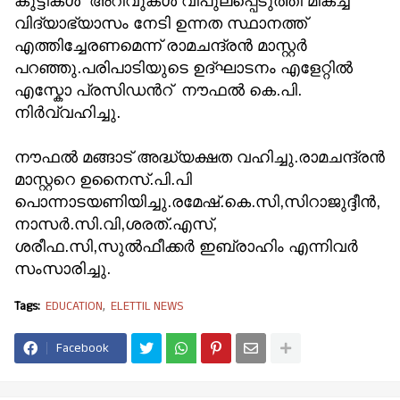
കുട്ടികള്‍ അറിവുകള്‍ വിപുലപ്പെടുത്തി മികച്ച
വിദ്യാഭ്യാസം നേടി ഉന്നത സ്ഥാനത്ത്
എത്തിച്ചേരണമെന്ന് രാമചന്ദ്രന്‍ മാസ്റ്റര്‍
പറഞ്ഞു.പരിപാടിയുടെ ഉദ്ഘാടനം എളേറ്റില്‍
എസ്കോ പ്രസിഡന്‍റ് നൗഫല്‍ കെ.പി.
നിര്‍വ്വഹിച്ചു.
നൗഫല്‍ മങ്ങാട് അദ്ധ്യക്ഷത വഹിച്ചു.രാമചന്ദ്രന്‍
മാസ്റ്ററെ ഉനൈസ്.പി.പി
പൊന്നാടയണിയിച്ചു.രമേഷ്.കെ.സി,സിറാജുദ്ദീന്‍,
നാസര്‍.സി.വി,ശരത്.എസ്,
ശരീഫ.സി,സുല്‍ഫീക്കര്‍ ഇബ്രാഹിം എന്നിവര്‍
സംസാരിച്ചു.
Tags:
EDUCATION
ELETTIL NEWS
Facebook