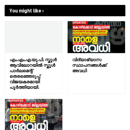
You might like
എം.എം.എ.യു.പി. സ്കൂൾ
വിദ്യാഭ്യാസ
ആവിലോറയിൽ സ്കൂൾ
സ്ഥാപനങ്ങൾക്ക്
പാർലമെന്റ്
അവധി
തെരഞ്ഞെടുപ്പ്
വിജയകരമായി
പൂർത്തിയായി.