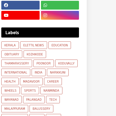
Labels
KERALA
ELETTIL NEWS
EDUCATION
OBITUARY
KOZHIKODE
THAMARASSERY
POONOOR
KODUVALLY
INTERNATIONAL
INDIA
NARIKKUNI
HEALTH
MADAVOOR
CAREER
WHEELS
SPORTS
NANMINDA
WAYANAD
PALANGAD
TECH
MALAPPURAM
BALUSSERY