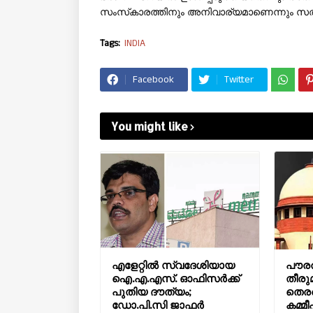
സംസ്‌കാരത്തിനും അനിവാര്യമാണെന്നും സത്യ
Tags:
INDIA
Facebook
Twitter
You might like
എളേറ്റിൽ സ്വദേശിയായ
പൗര
ഐ.എ.എസ്. ഓഫിസർക്ക്
തീരുമ
പുതിയ ദൗത്യം;
തെരഞ
ഡോ.പി.സി ജാഫർ
കമ്മ