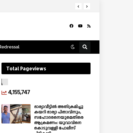
Redressal
Total Pageviews
4,155,747
ഭാര്യാവീട്ടിൽ അതിക്രമിച്ചു
കയറി ഭാര്യാ പിതാവിനും,
സഹോദരനെയുമെതിരെ
ആക്രമണം: യുവാവിനെ
കൊടുവള്ളി പോലീസ്