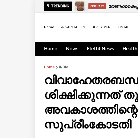
സായാഹ്ന വാര്‍
മരണം:കൈപ്
TRENDING
KERALA
OBITUARY
Home
PRIVACY POLICY
DISCLAIMER
CONTACT
Home
News
Elettil News
Health
Home
INDIA
വിവാഹേതരബന്ധ
ശിക്ഷിക്കുന്നത് 
അവകാശത്തിന്റെ
സുപ്രീംകോടതി