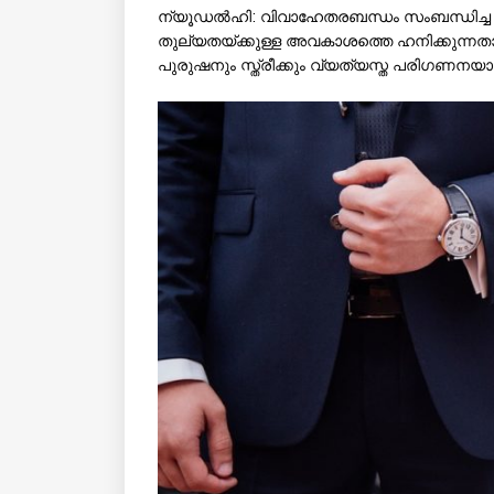
ന്യൂഡല്‍ഹി: വിവാഹേതരബന്ധം സംബന്ധിച്ച കേസ
തുല്യതയ്ക്കുള്ള അവകാശത്തെ ഹനിക്കുന്നത
പുരുഷനും സ്ത്രീക്കും വ്യത്യസ്ത പരിഗണനയാണ് 