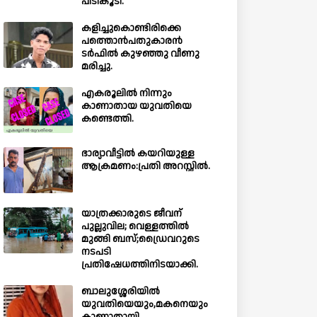
പിടികൂടി.
കളിച്ചുകൊണ്ടിരിക്കെ
പത്തൊൻപതുകാരൻ
ടർഫിൽ കുഴഞ്ഞു വീണു
മരിച്ചു.
എകരൂലിൽ നിന്നും
കാണാതായ യുവതിയെ
കണ്ടെത്തി.
ഭാര്യാവീട്ടിൽ കയറിയുള്ള
ആക്രമണം:പ്രതി അറസ്റ്റിൽ.
യാത്രക്കാരുടെ ജീവന്
പുല്ലുവില; വെള്ളത്തിൽ
മുങ്ങി ബസ്;ഡ്രൈവറുടെ
നടപടി
പ്രതിഷേധത്തിനിടയാക്കി.
ബാലുശ്ശേരിയില്‍
യുവതിയെയും,മകനെയും