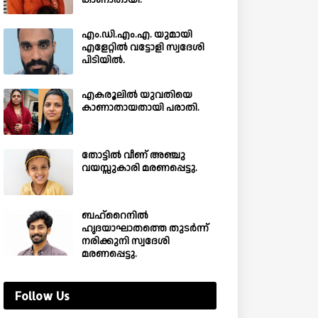
കാണാതായി.
എം.ഡി.എം.എ. യുമായി
എളേറ്റിൽ വട്ടോളി സ്വദേശി
പിടിയിൽ.
എകരൂലിൽ യുവതിയെ
കാണാതായതായി പരാതി.
തോട്ടിൽ വീണ് അഞ്ചു
വയസ്സുകാരി മരണപ്പെട്ടു.
ബഹ്‌റൈനിൽ
ഹൃദയാഘാതത്തെ തുടർന്ന്
നരിക്കുനി സ്വദേശി
മരണപ്പെട്ടു.
Follow Us