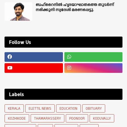
ബഹ്‌റൈനിൽ ഹൃദയാഘാതത്തെ തുടർന്ന്
നരിക്കുനി സ്വദേശി മരണപ്പെട്ടു.
Follow Us
Labels
KERALA
ELETTIL NEWS
EDUCATION
OBITUARY
KOZHIKODE
THAMARASSERY
POONOOR
KODUVALLY