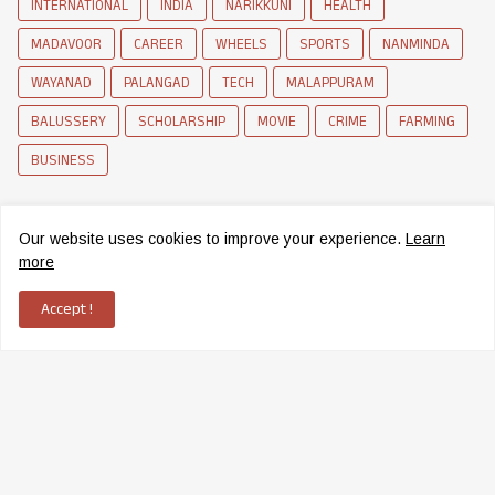
INTERNATIONAL
INDIA
NARIKKUNI
HEALTH
MADAVOOR
CAREER
WHEELS
SPORTS
NANMINDA
WAYANAD
PALANGAD
TECH
MALAPPURAM
BALUSSERY
SCHOLARSHIP
MOVIE
CRIME
FARMING
BUSINESS
Our website uses cookies to improve your experience.
Learn
more
Accept !
News Network of Elettil