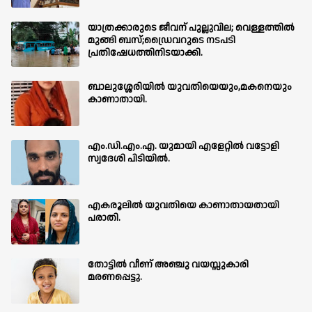
യാത്രക്കാരുടെ ജീവന് പുല്ലുവില; വെള്ളത്തിൽ
മുങ്ങി ബസ്;ഡ്രൈവറുടെ നടപടി
പ്രതിഷേധത്തിനിടയാക്കി.
ബാലുശ്ശേരിയില്‍ യുവതിയെയും,മകനെയും
കാണാതായി.
എം.ഡി.എം.എ. യുമായി എളേറ്റിൽ വട്ടോളി
സ്വദേശി പിടിയിൽ.
എകരൂലിൽ യുവതിയെ കാണാതായതായി
പരാതി.
തോട്ടിൽ വീണ് അഞ്ചു വയസ്സുകാരി
മരണപ്പെട്ടു.