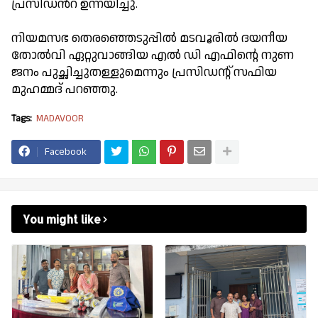
പ്രസിഡൻറ് ഉന്നയിച്ചു.
നിയമസഭ തെരഞ്ഞെടുപ്പിൽ മടവൂരിൽ ദയനീയ
തോൽവി ഏറ്റുവാങ്ങിയ എൽ ഡി എഫിന്റെ നുണ
ജനം പുച്ഛിച്ചുതള്ളുമെന്നും പ്രസിഡന്റ് സഫിയ
മുഹമ്മദ് പറഞ്ഞു.
Tags:
MADAVOOR
Facebook
You might like