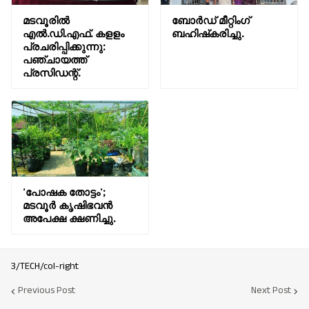
മടവൂരിൽ
ബോർഡ് മീറ്റിംഗ്
എൽ.ഡി.എഫ്. കളളം
ബഹിഷ്‌കരിച്ചു.
പ്രചരിപ്പിക്കുന്നു:
പഞ്ചായത്ത്‌
പ്രസിഡന്റ്.
'പോഷക തോട്ടം';
മടവൂർ കൃഷിഭവൻ
അപേക്ഷ ക്ഷണിച്ചു.
3/TECH/col-right
Previous Post
Next Post