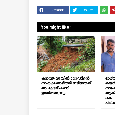
Facebook
Twitter
You might like
കനത്ത മഴയിൽ റോഡിന്റെ
ഭാര്യ
സംരക്ഷണഭിത്തി ഇടിഞ്ഞത്
കയറി
അപകടഭീഷണി
സഹോ
ഉയർത്തുന്നു.
ആക്
കൊടു
പിടിക