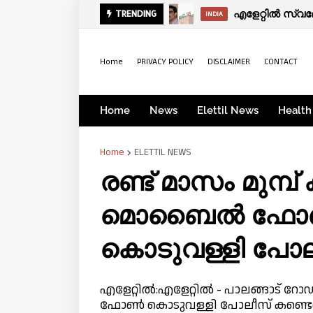
TRENDING
INDIA
Home
PRIVACY POLICY
DISCLAIMER
CONTACT
Home
News
Elettil News
Health
Home
ELETTIL NEWS
രണ്ട് മാസം മുമ്
മൊബൈൽ ഫോൺ 
കൊടുവള്ളി പോല
എളേറ്റിൽ:എളേറ്റിൽ - പാലങ്ങാട് 
ഫോൺ കൊടുവള്ളി പോലീസ് കണ്ടെത്