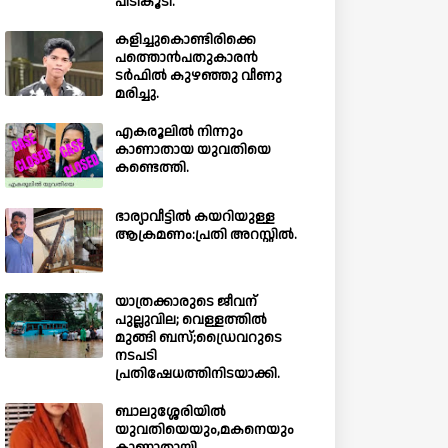
പിടികൂടി.
കളിച്ചുകൊണ്ടിരിക്കെ
പത്തൊൻപതുകാരൻ
ടർഫിൽ കുഴഞ്ഞു വീണു
മരിച്ചു.
എകരൂലിൽ നിന്നും
കാണാതായ യുവതിയെ
കണ്ടെത്തി.
ഭാര്യാവീട്ടിൽ കയറിയുള്ള
ആക്രമണം:പ്രതി അറസ്റ്റിൽ.
യാത്രക്കാരുടെ ജീവന്
പുല്ലുവില; വെള്ളത്തിൽ
മുങ്ങി ബസ്;ഡ്രൈവറുടെ
നടപടി
പ്രതിഷേധത്തിനിടയാക്കി.
ബാലുശ്ശേരിയില്‍
യുവതിയെയും,മകനെയും