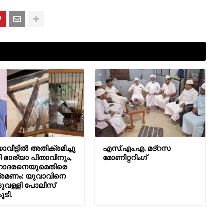
ാവീട്ടിൽ അതിക്രമിച്ചു
എസ്.എം.എ. മദ്റസ
 ഭാര്യാ പിതാവിനും,
മോണിറ്ററിംഗ്
ദരനെയുമെതിരെ
രമണം: യുവാവിനെ
വള്ളി പോലീസ്
ൂടി.