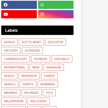
Labels
KERALA
ELETTIL NEWS
EDUCATION
OBITUARY
KOZHIKODE
THAMARASSERY
POONOOR
KODUVALLY
INTERNATIONAL
INDIA
NARIKKUNI
HEALTH
MADAVOOR
CAREER
WHEELS
SPORTS
NANMINDA
WAYANAD
PALANGAD
TECH
MALAPPURAM
BALUSSERY