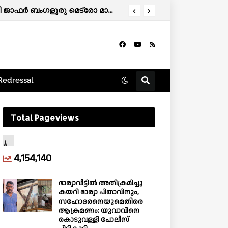
എളേറ്റിൽ സ്വദേശിയായ ഐ.എ.എസ്. ഓഫിസർക്ക് പുതിയ ദൗത്യം; ഡോ.പി.സി ജാഫർ ബംഗളൂരു മെട്രോ മാനേജിങ് ഡയറക്ടർ
Redressal
Total Pageviews
4,154,140
ഭാര്യാവീട്ടിൽ അതിക്രമിച്ചു
കയറി ഭാര്യാ പിതാവിനും,
സഹോദരനെയുമെതിരെ
ആക്രമണം: യുവാവിനെ
കൊടുവള്ളി പോലീസ്