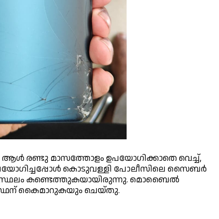
 രണ്ടു മാസത്തോളം ഉപയോഗിക്കാതെ വെച്ച്,
ട് ഉപയോഗിച്ചപ്പോൾ കൊടുവള്ളി പോലീസിലെ സൈബർ
ഥലം കണ്ടെത്തുകയായിരുന്നു. മൊബൈൽ
സ്ഥന് കൈമാറുകയും ചെയ്തു.