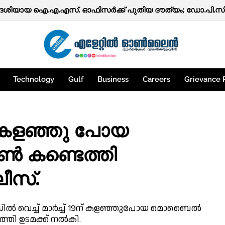
Technology
Gulf
Business
Careers
Grievance 
പ് കളഞ്ഞു പോയ
കണ്ടെത്തി
ീസ്.
റോഡിൽ വെച്ച് മാർച്ച് 19ന് കളഞ്ഞുപോയ മൊബൈൽ
തി ഉടമക്ക് നൽകി.