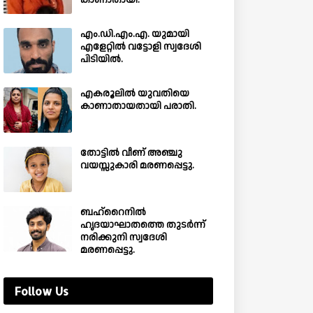
കാണാതായി.
എം.ഡി.എം.എ. യുമായി
എളേറ്റിൽ വട്ടോളി സ്വദേശി
പിടിയിൽ.
എകരൂലിൽ യുവതിയെ
കാണാതായതായി പരാതി.
തോട്ടിൽ വീണ് അഞ്ചു
വയസ്സുകാരി മരണപ്പെട്ടു.
ബഹ്‌റൈനിൽ
ഹൃദയാഘാതത്തെ തുടർന്ന്
നരിക്കുനി സ്വദേശി
മരണപ്പെട്ടു.
Follow Us