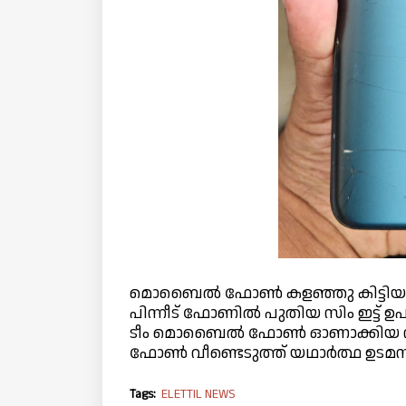
മൊബൈൽ ഫോൺ കളഞ്ഞു കിട്ടിയ ആൾ
പിന്നീട് ഫോണിൽ പുതിയ സിം ഇട്
ടീം മൊബൈൽ ഫോൺ ഓണാക്കിയ സ്
ഫോൺ വീണ്ടെടുത്ത് യഥാർത്ഥ ഉടമ
Tags:
ELETTIL NEWS