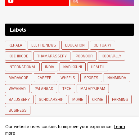
Labels
KERALA
ELETTIL NEWS
EDUCATION
OBITUARY
KOZHIKODE
THAMARASSERY
POONOOR
KODUVALLY
INTERNATIONAL
INDIA
NARIKKUNI
HEALTH
MADAVOOR
CAREER
WHEELS
SPORTS
NANMINDA
WAYANAD
PALANGAD
TECH
MALAPPURAM
BALUSSERY
SCHOLARSHIP
MOVIE
CRIME
FARMING
BUSINESS
Our website uses cookies to improve your experience.
Learn
more