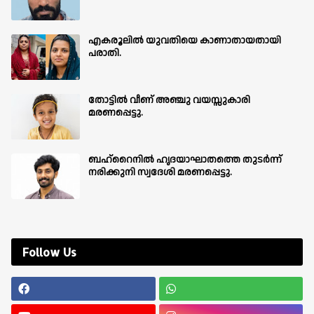
എകരൂലിൽ യുവതിയെ കാണാതായതായി
പരാതി.
തോട്ടിൽ വീണ് അഞ്ചു വയസ്സുകാരി
മരണപ്പെട്ടു.
ബഹ്‌റൈനിൽ ഹൃദയാഘാതത്തെ തുടർന്ന്
നരിക്കുനി സ്വദേശി മരണപ്പെട്ടു.
Follow Us