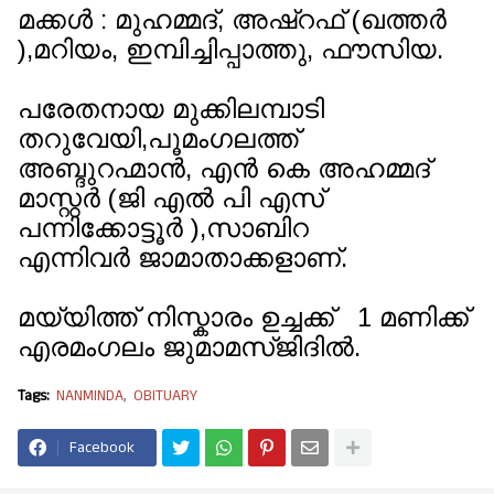
മക്കൾ : മുഹമ്മദ്‌, അഷ്‌റഫ്‌ (ഖത്തർ
),മറിയം, ഇമ്പിച്ചിപ്പാത്തു, ഫൗസിയ.
പരേതനായ മുക്കിലമ്പാടി
തറുവേയി,പൂമംഗലത്ത്
അബ്ദുറഹ്മാൻ, എൻ കെ അഹമ്മദ്
മാസ്റ്റർ (ജി എൽ പി എസ്
പന്നിക്കോട്ടൂർ ),സാബിറ
എന്നിവർ ജാമാതാക്കളാണ്.
മയ്യിത്ത് നിസ്കാരം ഉച്ചക്ക് 1 മണിക്ക്
എരമംഗലം ജുമാമസ്ജിദിൽ.
Tags:
NANMINDA
OBITUARY
Facebook