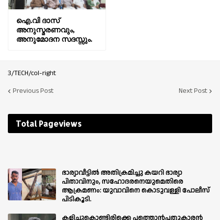
ഐ.വി ദാസ്
അനുസ്മരണവും,
അനുമോദന സദസ്സും.
3/TECH/col-right
Previous Post
Next Post
Total Pageviews
ഭാര്യാവീട്ടിൽ അതിക്രമിച്ചു കയറി ഭാര്യാ
പിതാവിനും, സഹോദരനെയുമെതിരെ
ആക്രമണം: യുവാവിനെ കൊടുവള്ളി പോലീസ്
പിടികൂടി.
കളിച്ചുകൊണ്ടിരിക്കെ പത്തൊൻപതുകാരൻ