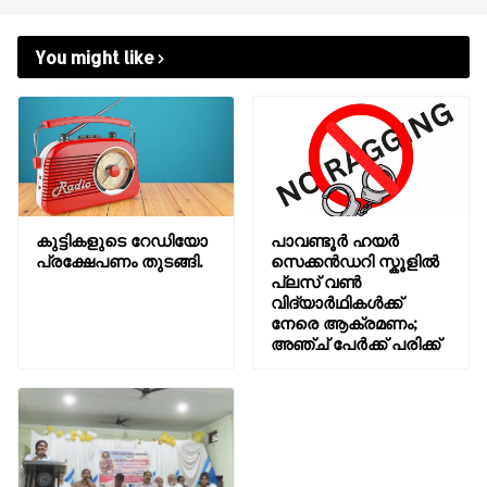
You might like
കുട്ടികളുടെ റേഡിയോ
പാവണ്ടൂർ ഹയർ
പ്രക്ഷേപണം തുടങ്ങി.
സെക്കൻഡറി സ്കൂളിൽ
പ്ലസ് വൺ
വിദ്യാർഥികൾക്ക്
നേരെ ആക്രമണം;
അഞ്ച് പേർക്ക് പരിക്ക്