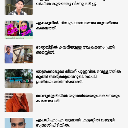
ടർഫിൽ കുഴഞ്ഞു വീണു മരിച്ചു.
എകരൂലിൽ നിന്നും കാണാതായ യുവതിയെ
കണ്ടെത്തി.
ഭാര്യാവീട്ടിൽ കയറിയുള്ള ആക്രമണം:പ്രതി
അറസ്റ്റിൽ.
യാത്രക്കാരുടെ ജീവന് പുല്ലുവില; വെള്ളത്തിൽ
മുങ്ങി ബസ്;ഡ്രൈവറുടെ നടപടി
പ്രതിഷേധത്തിനിടയാക്കി.
ബാലുശ്ശേരിയില്‍ യുവതിയെയും,മകനെയും
കാണാതായി.
എം.ഡി.എം.എ. യുമായി എളേറ്റിൽ വട്ടോളി
സ്വദേശി പിടിയിൽ.