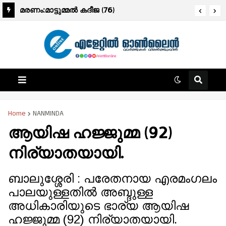
മരണം:മാട്ടുമ്മൽ കദീജ (76)
Home
NANMINDA
ആയിഷ ഹജ്ജുമ്മ (92)
നിര്യാതയായി.
ബാലുശ്ശേരി : പരേതനായ എരമംഗലം
പാലയുള്ളതിൽ അബ്ദുള്ള
അധികാരിയുടെ ഭാര്യ ആയിഷ
ഹജ്ജുമ്മ (92) നിര്യാതയായി.