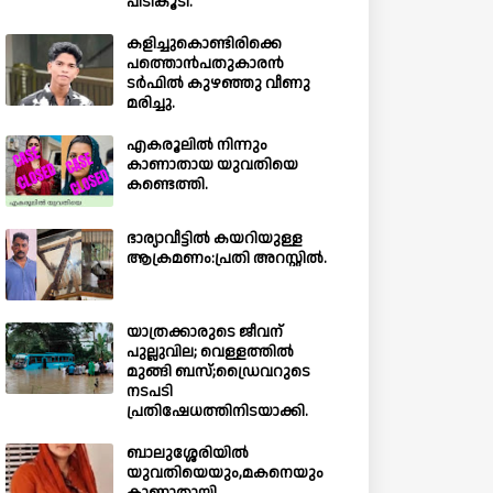
പിടികൂടി.
കളിച്ചുകൊണ്ടിരിക്കെ
പത്തൊൻപതുകാരൻ
ടർഫിൽ കുഴഞ്ഞു വീണു
മരിച്ചു.
എകരൂലിൽ നിന്നും
കാണാതായ യുവതിയെ
കണ്ടെത്തി.
ഭാര്യാവീട്ടിൽ കയറിയുള്ള
ആക്രമണം:പ്രതി അറസ്റ്റിൽ.
യാത്രക്കാരുടെ ജീവന്
പുല്ലുവില; വെള്ളത്തിൽ
മുങ്ങി ബസ്;ഡ്രൈവറുടെ
നടപടി
പ്രതിഷേധത്തിനിടയാക്കി.
ബാലുശ്ശേരിയില്‍
യുവതിയെയും,മകനെയും