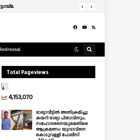
ടായ്മ.
Redressal
Total Pageviews
4,153,070
ഭാര്യാവീട്ടിൽ അതിക്രമിച്ചു
കയറി ഭാര്യാ പിതാവിനും,
സഹോദരനെയുമെതിരെ
ആക്രമണം: യുവാവിനെ
കൊടുവള്ളി പോലീസ്