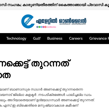
സി സംഗമം; കാരുണ്യതീരത്തിന് കൈത്താങ്ങായി പ്രവാസി കൂട്
Technology
Gulf
Business
Careers
Grievance 
ട്ട് തുറന്നത്
ാതെ
െയാണ്‌ ബാണാസുര സാഗര്‍ അണക്കെട്ട് തുറന്നതെന്ന
വയനാട്
ജില്ലാ കളക്ടര്‍
.
നടപടിക്രമങ്ങള്‍ പാലിച്ചല്ല ഡാം
പോലും അറിയാതെയാണ് ഉദ്യോഗസ്ഥര്‍ അണക്കെട്ട് തുറന്നത്.
ിന് കെ.എസ്.ഇ.ബിക്കെതിരെ മനുഷ്യാവകാശ കമീഷന്