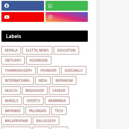
Labels
KERALA
ELETTIL NEWS
EDUCATION
OBITUARY
KOZHIKODE
THAMARASSERY
POONOOR
KODUVALLY
INTERNATIONAL
INDIA
NARIKKUNI
HEALTH
MADAVOOR
CAREER
WHEELS
SPORTS
NANMINDA
WAYANAD
PALANGAD
TECH
MALAPPURAM
BALUSSERY