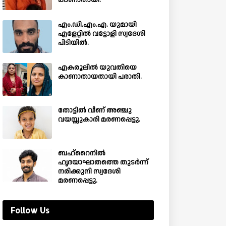
കാണാതായി.
എം.ഡി.എം.എ. യുമായി
എളേറ്റിൽ വട്ടോളി സ്വദേശി
പിടിയിൽ.
എകരൂലിൽ യുവതിയെ
കാണാതായതായി പരാതി.
തോട്ടിൽ വീണ് അഞ്ചു
വയസ്സുകാരി മരണപ്പെട്ടു.
ബഹ്‌റൈനിൽ
ഹൃദയാഘാതത്തെ തുടർന്ന്
നരിക്കുനി സ്വദേശി
മരണപ്പെട്ടു.
Follow Us