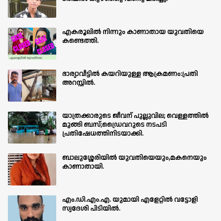
എകരൂലിൽ നിന്നും കാണാതായ യുവതിയെ
കണ്ടെത്തി.
ഭാര്യാവീട്ടിൽ കയറിയുള്ള ആക്രമണം:പ്രതി
അറസ്റ്റിൽ.
യാത്രക്കാരുടെ ജീവന് പുല്ലുവില; വെള്ളത്തിൽ
മുങ്ങി ബസ്;ഡ്രൈവറുടെ നടപടി
പ്രതിഷേധത്തിനിടയാക്കി.
ബാലുശ്ശേരിയില്‍ യുവതിയെയും,മകനെയും
കാണാതായി.
എം.ഡി.എം.എ. യുമായി എളേറ്റിൽ വട്ടോളി
സ്വദേശി പിടിയിൽ.