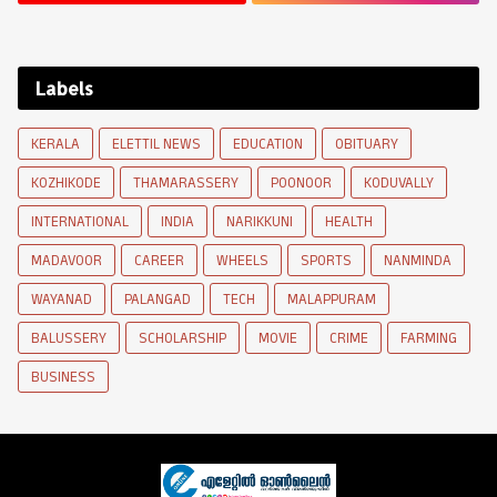
Labels
KERALA
ELETTIL NEWS
EDUCATION
OBITUARY
KOZHIKODE
THAMARASSERY
POONOOR
KODUVALLY
INTERNATIONAL
INDIA
NARIKKUNI
HEALTH
MADAVOOR
CAREER
WHEELS
SPORTS
NANMINDA
WAYANAD
PALANGAD
TECH
MALAPPURAM
BALUSSERY
SCHOLARSHIP
MOVIE
CRIME
FARMING
BUSINESS