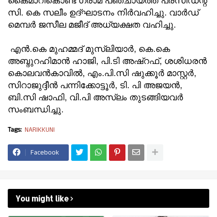
കൈമാറികൊണ്ട് ഗ്രാമ പഞ്ചായത്ത്‌ പ്രസിഡന്റ്‌
സി. കെ സലീം ഉദ്ഘാടനം നിർവഹിച്ചു. വാർഡ്‌
മെമ്പർ ജസീല മജീദ് അധ്യക്ഷത വഹിച്ചു.
എൻ.കെ മുഹമ്മദ്‌ മുസ്ലിയാർ, കെ.കെ
അബ്ദുറഹിമാൻ ഹാജി, പി.ടി അഷ്‌റഫ്‌, ശശിധരൻ
കൊലവൻകാവിൽ, എം.പി.സി ഷുക്കൂർ മാസ്റ്റർ,
സിറാജുദ്ദീൻ പന്നിക്കോട്ടൂർ, ടി. പി അജയൻ,
ബി.സി ഷാഫി, വി.പി അസ്‌ലം തുടങ്ങിയവർ
സംബന്ധിച്ചു.
Tags:
NARIKKUNI
Facebook
You might like