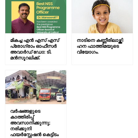
മികച്ച എൻ എസ് എസ്
നാടിനെ കണ്ണീരിലാഴ്ത്തി
പ്രോഗ്രാം ഓഫീസർ
ഹന ഫാത്തിമയുടെ
അവാർഡ് ഡോ: ടി.
വിയോഗം.
മൻസൂറലിക്ക്.
വർഷങ്ങളുടെ
കാത്തിരിപ്പ്
അവസാനിക്കുന്നു;
നരിക്കുനി
ഫയർസ്റ്റേഷൻ കെട്ടിടം