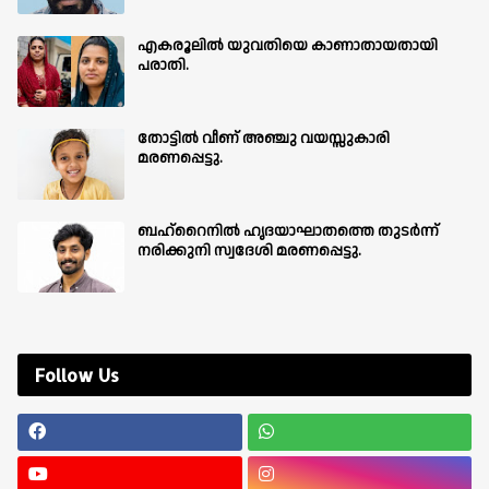
എകരൂലിൽ യുവതിയെ കാണാതായതായി
പരാതി.
തോട്ടിൽ വീണ് അഞ്ചു വയസ്സുകാരി
മരണപ്പെട്ടു.
ബഹ്‌റൈനിൽ ഹൃദയാഘാതത്തെ തുടർന്ന്
നരിക്കുനി സ്വദേശി മരണപ്പെട്ടു.
Follow Us