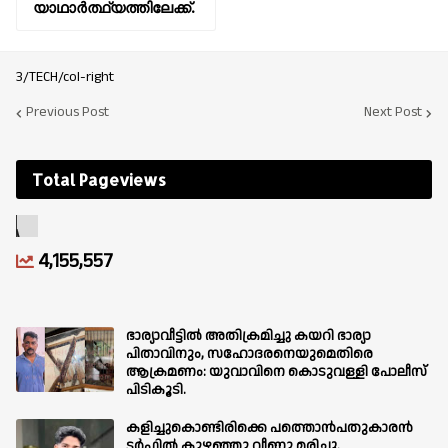
യാഥാർത്ഥ്യത്തിലേക്ക്.
3/TECH/col-right
Previous Post
Next Post
Total Pageviews
4,155,557
ഭാര്യാവീട്ടിൽ അതിക്രമിച്ചു കയറി ഭാര്യാ
പിതാവിനും, സഹോദരനെയുമെതിരെ
ആക്രമണം: യുവാവിനെ കൊടുവള്ളി പോലീസ്
പിടികൂടി.
കളിച്ചുകൊണ്ടിരിക്കെ പത്തൊൻപതുകാരൻ
ടർഫിൽ കുഴഞ്ഞു വീണു മരിച്ചു.