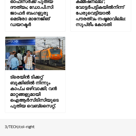
ഓഫിസർക്ക് പുതിയ
കമ്മീഷനല്ല';
ദൗത്യം; ഡോ.പി.സി
വോട്ടര്‍പട്ടികയില്‍നിന്ന്
ജാഫർ ബംഗളൂരു
പേരുവെട്ടിയാല്‍
മെട്രോ മാനേജിങ്
പൗരത്വം നഷ്ടമാവില്ല:
ഡയറക്ടർ
സുപ്രീം കോടതി
ട്രെയിന്‍ ടിക്കറ്റ്
ബുക്കിങില്‍ നിന്നും
കാപ്ച ഒഴിവാക്കി; വൻ
മാറ്റങ്ങളുമായി
ഐആര്‍സിടിസിയുടെ
പുതിയ വെബ്സൈറ്റ്.
3/TECH/col-right