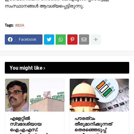
സംസ്ഥാനങ്ങൾ ആവശ്യപ്പെട്ടിരുന്നു.
Tags:
INDIA
Facebook
You might like
എളേറ്റിൽ
പൗരത്വം
സ്വദേശിയായ
തീരുമാനിക്കുന്നത്
ഐ.എ.എസ്.
തെരഞ്ഞെടുപ്പ്