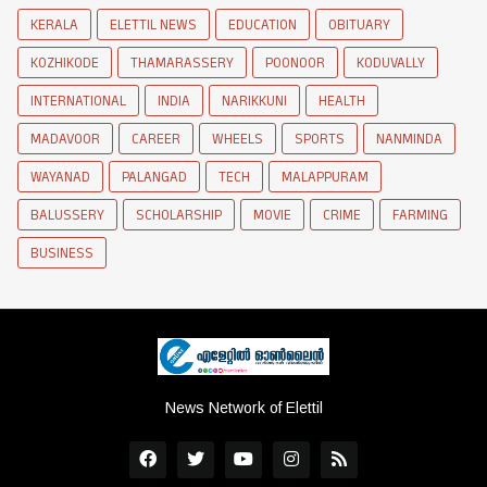
KERALA
ELETTIL NEWS
EDUCATION
OBITUARY
KOZHIKODE
THAMARASSERY
POONOOR
KODUVALLY
INTERNATIONAL
INDIA
NARIKKUNI
HEALTH
MADAVOOR
CAREER
WHEELS
SPORTS
NANMINDA
WAYANAD
PALANGAD
TECH
MALAPPURAM
BALUSSERY
SCHOLARSHIP
MOVIE
CRIME
FARMING
BUSINESS
News Network of Elettil