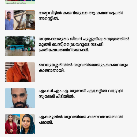
ഭാര്യാവീട്ടിൽ കയറിയുള്ള ആക്രമണം:പ്രതി
അറസ്റ്റിൽ.
യാത്രക്കാരുടെ ജീവന് പുല്ലുവില; വെള്ളത്തിൽ
മുങ്ങി ബസ്;ഡ്രൈവറുടെ നടപടി
പ്രതിഷേധത്തിനിടയാക്കി.
ബാലുശ്ശേരിയില്‍ യുവതിയെയും,മകനെയും
കാണാതായി.
എം.ഡി.എം.എ. യുമായി എളേറ്റിൽ വട്ടോളി
സ്വദേശി പിടിയിൽ.
എകരൂലിൽ യുവതിയെ കാണാതായതായി
പരാതി.