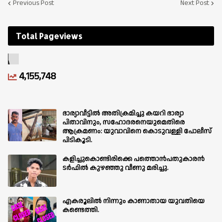
Previous Post
Next Post
Total Pageviews
4,155,748
ഭാര്യാവീട്ടിൽ അതിക്രമിച്ചു കയറി ഭാര്യാ
പിതാവിനും, സഹോദരനെയുമെതിരെ
ആക്രമണം: യുവാവിനെ കൊടുവള്ളി പോലീസ്
പിടികൂടി.
കളിച്ചുകൊണ്ടിരിക്കെ പത്തൊൻപതുകാരൻ
ടർഫിൽ കുഴഞ്ഞു വീണു മരിച്ചു.
എകരൂലിൽ നിന്നും കാണാതായ യുവതിയെ
കണ്ടെത്തി.