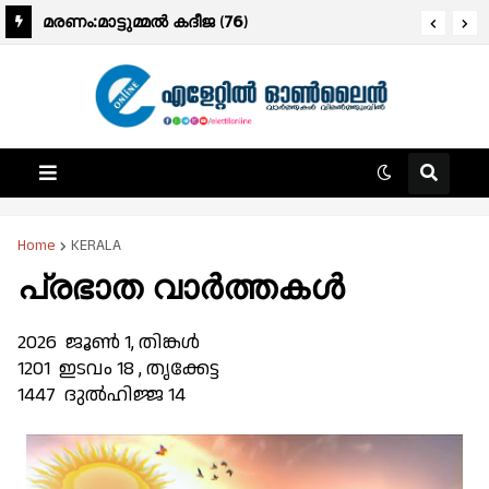
മരണം:മാട്ടുമ്മൽ കദീജ (76)
Home
KERALA
പ്രഭാത വാർത്തകൾ
2026 ജൂണ്‍ 1, തിങ്കള്‍
1201 ഇടവം 18 , തൃക്കേട്ട
1447 ദുൽഹിജ്ജ 14