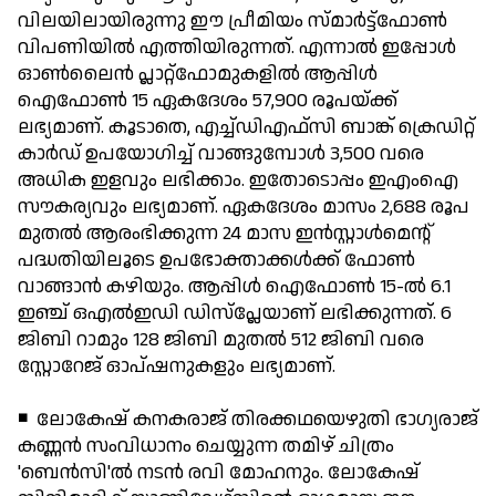
വിലയിലായിരുന്നു ഈ പ്രീമിയം സ്മാര്‍ട്ട്ഫോണ്‍
വിപണിയില്‍ എത്തിയിരുന്നത്. എന്നാല്‍ ഇപ്പോള്‍
ഓണ്‍ലൈന്‍ പ്ലാറ്റ്ഫോമുകളില്‍ ആപ്പിള്‍
ഐഫോണ്‍ 15 ഏകദേശം 57,900 രൂപയ്ക്ക്
ലഭ്യമാണ്. കൂടാതെ, എച്ച്ഡിഎഫ്‌സി ബാങ്ക് ക്രെഡിറ്റ്
കാര്‍ഡ് ഉപയോഗിച്ച് വാങ്ങുമ്പോള്‍ 3,500 വരെ
അധിക ഇളവും ലഭിക്കാം. ഇതോടൊപ്പം ഇഎംഐ
സൗകര്യവും ലഭ്യമാണ്. ഏകദേശം മാസം 2,688 രൂപ
മുതല്‍ ആരംഭിക്കുന്ന 24 മാസ ഇന്‍സ്റ്റാള്‍മെന്റ്
പദ്ധതിയിലൂടെ ഉപഭോക്താക്കള്‍ക്ക് ഫോണ്‍
വാങ്ങാന്‍ കഴിയും. ആപ്പിള്‍ ഐഫോണ്‍ 15-ല്‍ 6.1
ഇഞ്ച് ഒഎല്‍ഇഡി ഡിസ്പ്ലേയാണ് ലഭിക്കുന്നത്. 6
ജിബി റാമും 128 ജിബി മുതല്‍ 512 ജിബി വരെ
സ്റ്റോറേജ് ഓപ്ഷനുകളും ലഭ്യമാണ്.
◾ ലോകേഷ് കനകരാജ് തിരക്കഥയെഴുതി ഭാഗ്യരാജ്
കണ്ണന്‍ സംവിധാനം ചെയ്യുന്ന തമിഴ് ചിത്രം
'ബെന്‍സി'ല്‍ നടന്‍ രവി മോഹനും. ലോകേഷ്