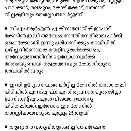
ആലപ്പുഴ, കോട്ടയം, ഇടുക്കി, എറണാകുളം, തൃശ്ശൂര്‍,
പാലക്കാട്, മലപ്പുറം, കോഴിക്കോട്, വയനാട്
ജില്ലകളിലും യെല്ലോ അലര്‍ട്ടുണ്ട്.
◾ സിഎംആര്‍എല്‍-എക്‌സാലോജിക് ഇടപാട്
കേസില്‍ ഇ.ഡി അന്വേഷണത്തിനെതിരായ ഹര്‍ജി
ഹൈക്കോടതി ഇന്നു പരിഗണിക്കും. റെയ്ഡില്‍
ലഭിച്ച നിര്‍ണായക തെളിവുകള്‍ക്കൊപ്പം,
അന്വേഷണത്തിനിടെ ഉദ്യോഗസ്ഥര്‍ക്ക്
നേരെയുണ്ടായ ആക്രമണവും കോടതിയുടെ
ശ്രദ്ധയില്‍ വരും.
◾ ഇ.ഡി ഉദ്യോഗസ്ഥരെ മര്‍ദ്ദിച്ച കേസില്‍ ഒരാള്‍ കൂടി
പിടിയില്‍. എസ്.എഫ്.ഐ തിരുവനന്തപുരം ജില്ലാ
പ്രസിഡന്റ് എം.എല്‍ വിജയനെയാണു
പിടികൂടിയത്. ഇതോടെ ഈ കേസില്‍
അറസ്റ്റിലായവരുടെ എണ്ണം 26 ആയി.
◾ ആഭ്യന്തര വകുപ്പ് ആരംഭിച്ച 'ഓപ്പറേഷന്‍