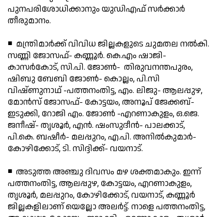
പുനപരിശോധിക്കാനും യുഡിഎഫ് സര്‍ക്കാര്‍
തീരുമാനം.
◾ മന്ത്രിമാര്‍ക്ക് വിവിധ ജില്ലകളുടെ ചുമതല നല്‍കി.
സണ്ണി ജോസഫ്- കണ്ണൂര്‍. കെ.എം ഷാജി-
കാസര്‍കോട്, സി.പി. ജോണ്‍- തിരുവനന്തപുരം,
ഷിബു ബേബി ജോണ്‍- കൊല്ലം, പി.സി
വിഷ്ണുനാഥ് -പത്തനംതിട്ട, എം. ലിജു- ആലപ്പുഴ,
മോന്‍സ് ജോസഫ്- കോട്ടയം, അനൂപ് ജേക്കബ്-
ഇടുക്കി, റോജി എം. ജോണ്‍ -എറണാകുളം, ഒ.ജെ.
ജനീഷ്- തൃശൂര്‍, എന്‍. ഷംസുദീന്‍- പാലക്കാട്,
പി.കെ. ബഷീര്‍- മലപ്പുറം, എ.പി. അനില്‍കുമാര്‍-
കോഴിക്കോട്, ടി. സിദ്ദിക്ക്- വയനാട്.
◾ അടുത്ത അഞ്ചു ദിവസം മഴ ശക്തമാകും. ഇന്ന്
പത്തനംതിട്ട, ആലപ്പുഴ, കോട്ടയം, എറണാകുളം,
തൃശൂര്‍, മലപ്പുറം, കോഴിക്കോട്, വയനാട്, കണ്ണൂര്‍
ജില്ലകളിലാണ് യെല്ലോ അലര്‍ട്ട്. നാളെ പത്തനംതിട്ട,