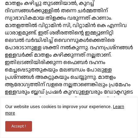
മാതളം കഴിച്ചു തുടങ്ങിയാല്‍, കുറച്ച്
ദിവസങ്ങള്‍ക്കുള്ളില്‍ തന്നെ ചര്‍മ്മത്തിന്
സ്വാഭാവികമായ തിളക്കം വരുന്നത് കാണാം.
മാതളത്തില്‍ വിറ്റാമിന്‍ സി, വിറ്റാമിന്‍ കെ എന്നിവ
ധാരാളമുണ്ട്. ഇത് ശരീരത്തിന്റെ ഇമ്മ്യൂണിറ്റി
ലെവല്‍ വര്‍ദ്ധിപ്പിച്ച് വൈറസുകള്‍ക്കെതിരെ
പോരാടാനുള്ള ശക്തി നല്‍കുന്നു. ദഹനപ്രശ്നങ്ങള്‍
ഉള്ളവര്‍ക്ക് മാതളം കഴിക്കുന്നത് നല്ലതാണ്.
ഇതിലടങ്ങിയിരിക്കുന്ന ഫൈബര്‍ ദഹനം
മെച്ചപ്പെടുത്തുകയും മലബന്ധം പോലുള്ള
പ്രശ്നങ്ങള്‍ അകറ്റുകയും ചെയ്യുന്നു. മാതളം
ആരോഗ്യത്തിന് വളരെ നല്ലതാണെങ്കിലും പ്രമേഹം
ഉള്ളവരും ബ്ലഡ് പ്രഷര്‍ കുറവുള്ളവരും ഡോക്ടറുടെ
ഉപദേശം തേടിയ ശേഷം ശരിയായ അളവില്‍ മാത്രം
കഴിക്കണം.
Our website uses cookies to improve your experience.
Learn
more
*ശുഭദിനം*
Accept !
*കവിത കണ്ണന്‍*
ആ വയോധികന്റെ ജീവിതം അത്ര