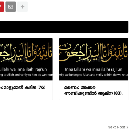
മാട്ടുമ്മൽ കദീജ (76)
മരണം: അക്കര
അണ്ടിക്കുണ്ടിൽ ആമിന (83).
Next Post