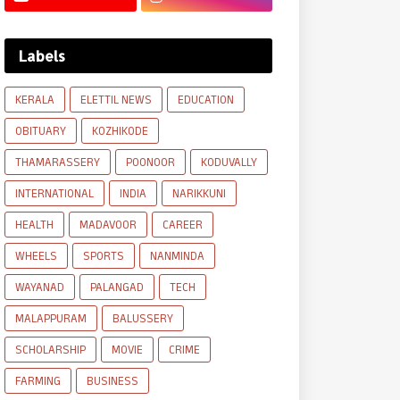
Labels
KERALA
ELETTIL NEWS
EDUCATION
OBITUARY
KOZHIKODE
THAMARASSERY
POONOOR
KODUVALLY
INTERNATIONAL
INDIA
NARIKKUNI
HEALTH
MADAVOOR
CAREER
WHEELS
SPORTS
NANMINDA
WAYANAD
PALANGAD
TECH
MALAPPURAM
BALUSSERY
SCHOLARSHIP
MOVIE
CRIME
FARMING
BUSINESS