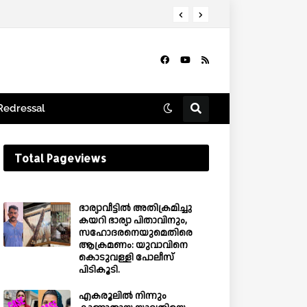
Redressal
Total Pageviews
ഭാര്യാവീട്ടിൽ അതിക്രമിച്ചു
കയറി ഭാര്യാ പിതാവിനും,
സഹോദരനെയുമെതിരെ
ആക്രമണം: യുവാവിനെ
കൊടുവള്ളി പോലീസ്
പിടികൂടി.
എകരൂലിൽ നിന്നും