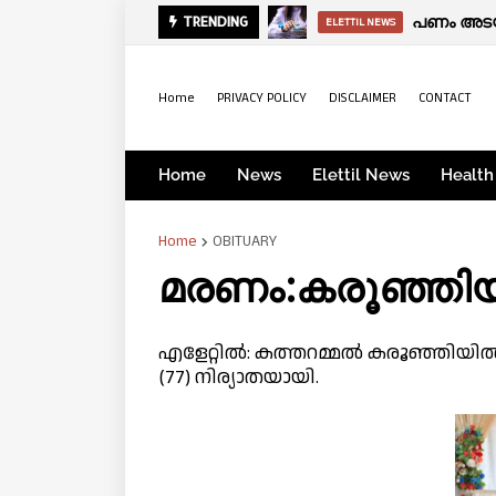
പ്രഭാത വാർ
പണം അടയ്
TRENDING
ELETTIL NEWS
KERALA
Home
PRIVACY POLICY
DISCLAIMER
CONTACT
Home
News
Elettil News
Health
Home
OBITUARY
മരണം:കരൂഞ്ഞി
എളേറ്റിൽ: കത്തറമ്മൽ കരൂഞ്ഞി
(77) നിര്യാതയായി.