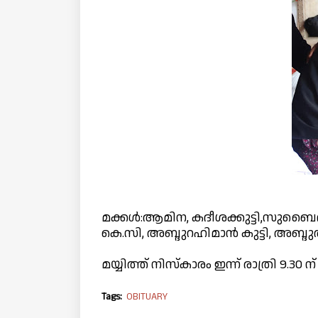
മക്കൾ:ആമിന, കദീശക്കുട്ടി,സുബൈദ
കെ.സി, അബ്ദുറഹിമാൻ കുട്ടി, അബ്ദ
മയ്യിത്ത് നിസ്‌കാരം ഇന്ന് രാത്രി 9.3
Tags:
OBITUARY