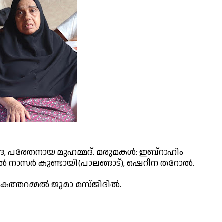
, പരേതനായ മുഹമ്മദ്. മരുമകൾ: ഇബ്‌റാഹിം
ുൽ നാസർ കുണ്ടായി(പാലങ്ങാട്), ഷെറീന തറോൽ.
0 ന് കത്തറമ്മൽ ജുമാ മസ്ജിദിൽ.