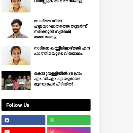
വയസ്സുകാരി മരണപ്പെട്ടു.
ബഹ്‌റൈനിൽ
ഹൃദയാഘാതത്തെ തുടർന്ന്
നരിക്കുനി സ്വദേശി
മരണപ്പെട്ടു.
നാടിനെ കണ്ണീരിലാഴ്ത്തി ഹന
ഫാത്തിമയുടെ വിയോഗം.
കൊടുവള്ളിയിൽ 36 ഗ്രാം
എം.ഡി.എം.എ.യുമായി
മൂന്നുപേർ പിടിയിൽ.
Follow Us